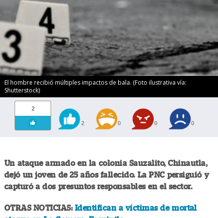
El hombre recibió múltiples impactos de bala. (Foto ilustrativa vía:
Shutterstock)
2
2
0
0
0
Un ataque armado en la colonia Sauzalito, Chinautla,
dejó un joven de 25 años fallecido. La PNC persiguió y
capturó a dos presuntos responsables en el sector.
OTRAS NOTICIAS:
Identifican a víctimas de mortal