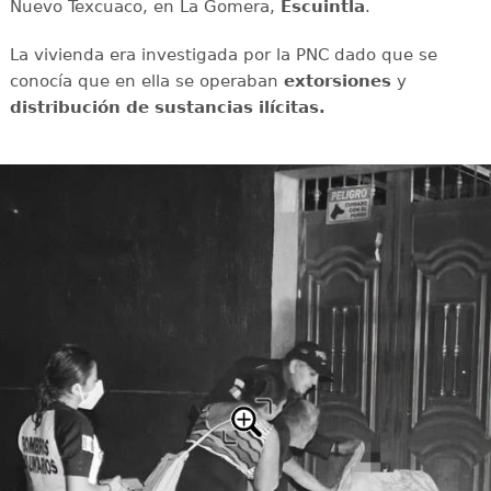
Nuevo Texcuaco, en La Gomera,
Escuintla
.
La vivienda era investigada por la PNC dado que se
conocía que en ella se operaban
extorsiones
y
distribución de sustancias ilícitas.