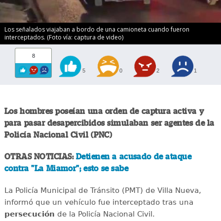
Los señalados viajaban a bordo de una camioneta cuando fueron
interceptados. (Foto vía: captura de video)
8
5
0
2
1
Los hombres poseían una orden de captura activa y
para pasar desapercibidos simulaban ser agentes de la
Policía Nacional Civil (PNC)
OTRAS NOTICIAS:
Detienen a acusado de ataque
contra "La Miamor"; esto se sabe
La Policía Municipal de Tránsito (PMT) de Villa Nueva,
informó que un vehículo fue interceptado tras una
persecución
de la Policía Nacional Civil.