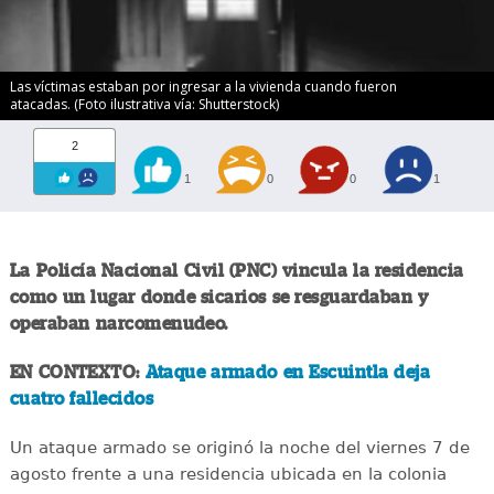
Las víctimas estaban por ingresar a la vivienda cuando fueron
atacadas. (Foto ilustrativa vía: Shutterstock)
2
1
0
0
1
La Policía Nacional Civil (PNC) vincula la residencia
como un lugar donde sicarios se resguardaban y
operaban narcomenudeo.
EN CONTEXTO:
Ataque armado en Escuintla deja
cuatro fallecidos
Un ataque armado se originó la noche del viernes 7 de
agosto frente a una residencia ubicada en la colonia