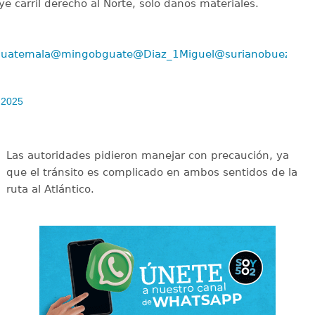
e carril derecho al Norte, solo daños materiales.
uatemala
@mingobguate
@Diaz_1Miguel
@surianobuezo
 2025
Las autoridades pidieron manejar con precaución, ya
que el tránsito es complicado en ambos sentidos de la
ruta al Atlántico.