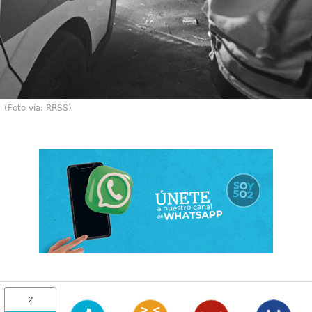
(Foto vía: RRSS)
2