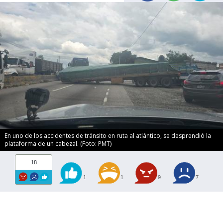
En uno de los accidentes de tránsito en ruta al atlántico, se desprendió la
plataforma de un cabezal. (Foto: PMT)
18
1
1
9
7