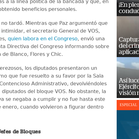
as a la línea política de la bancada y que, en
¡En ple
obtenido beneficios personales.
conduc
 no tardó. Mientras que Paz argumentó que
 intimidar, el secretario General de VOS,
es,
quien labora en el Congreso
, envió una
Captur
del cr
unta Directiva del Congreso informando sobre
aplicac
 de Blanco, Flores y Chic.
 perezosos, los diputados presentaron un
o que fue resuelto a su favor por la Sala
Así luc
 Contencioso Administrativo, devolviéndoles
Ejércit
e diputados del bloque VOS. No obstante, la
visión
iva se negaba a cumplir y no fue hasta este
ESPECIAL
 enero, cuando volvieron a figurar dentro
 Jefes de Bloques