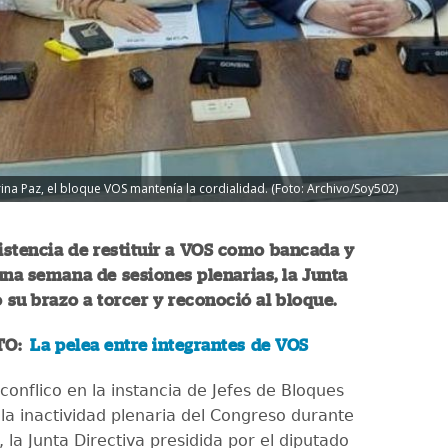
rina Paz, el bloque VOS mantenía la cordialidad. (Foto: Archivo/Soy502)
sistencia de restituir a VOS como bancada y
una semana de sesiones plenarias, la Junta
o su brazo a torcer y reconoció al bloque.
TO:
La pelea entre integrantes de VOS
onflico en la instancia de Jefes de Bloques
la inactividad plenaria del Congreso durante
la Junta Directiva presidida por el diputado