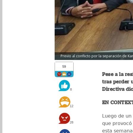
Previo al conflicto por la separación de Ka
59
Pese a la re
tras perder 
Directiva di
8
EN CONTEX
12
Luego de un c
28
que provocó 
esta semana, 