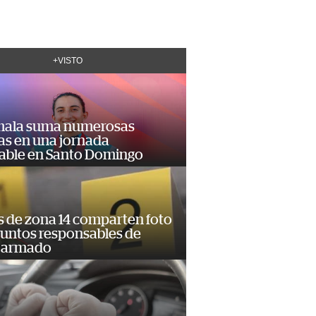
+VISTO
ala suma numerosas
as en una jornada
dable en Santo Domingo
s de zona 14 comparten foto
suntos responsables de
 armado