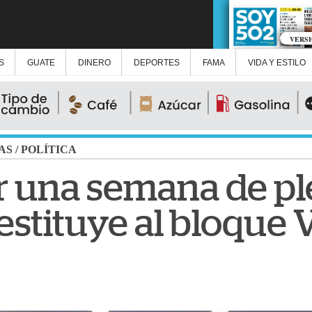
VERS
S
GUATE
DINERO
DEPORTES
FAMA
VIDA Y ESTILO
AS
/
POLÍTICA
r una semana de pl
estituye al bloque