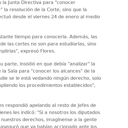
n la Junta Directiva para "conocer
la resolución de la Corte, sino que la
ctuó desde el viernes 24 de enero al medio
stante tiempo para conocerla. Además, las
de las cortes no son para estudiarlas, sino
plirlas", expresó Flores.
 parte, insistió en que debía "analizar" la
 la Sala para "conocer los alcances" de la
die se le está vedando ningún derecho, solo
liendo los procedimientos establecidos",
es respondió apelando al resto de Jefes de
enes les indicó: "Si a nosotros los diputados
n nuestros derechos, imagínense a la gente
 y aseguró que ya habían accionado ante los