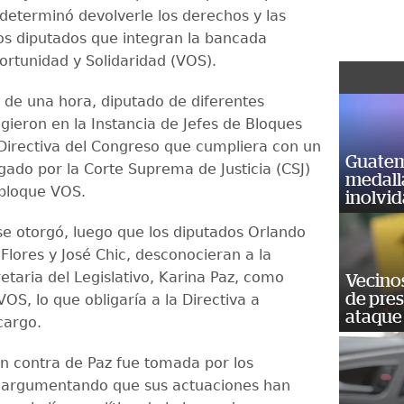
eterminó devolverle los derechos y las
los diputados que integran la bancada
ortunidad y Solidaridad (VOS).
de una hora, diputado de diferentes
gieron en la Instancia de Jefes de Bloques
 Directiva del Congreso que cumpliera con un
Guatem
ado por la Corte Suprema de Justicia (CSJ)
medall
 bloque VOS.
inolvi
se otorgó, luego que los diputados Orlando
 Flores y José Chic, desconocieran a la
etaria del Legislativo, Karina Paz, como
Vecino
de pre
OS, lo que obligaría a la Directiva a
ataque
 cargo.
en contra de Paz fue tomada por los
s argumentando que sus actuaciones han