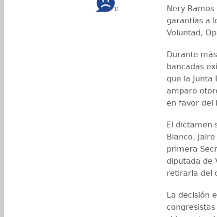
Nery Ramos d
11
garantías a 
Voluntad, Op
Durante más 
bancadas exi
que la Junta
amparo otorg
en favor del
El dictamen 
Blanco, Jairo
primera Secr
diputada de V
retirarla del
La decisión 
congresista