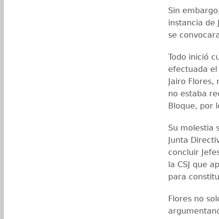
Sin embargo,
instancia de
se convocara
Todo inició c
efectuada el 
Jairo Flores
no estaba re
Bloque, por l
Su molestia 
Junta Direct
concluir Jefe
la CSJ que a
para constit
Flores no so
argumentando