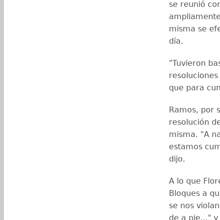
se reunió co
ampliamente" 
misma se efe
día.
"Tuvieron ba
resoluciones 
que para cum
Ramos, por su
resolución de
misma. "A na
estamos cump
dijo.
A lo que Flor
Bloques a qui
se nos viola
de a pie..."