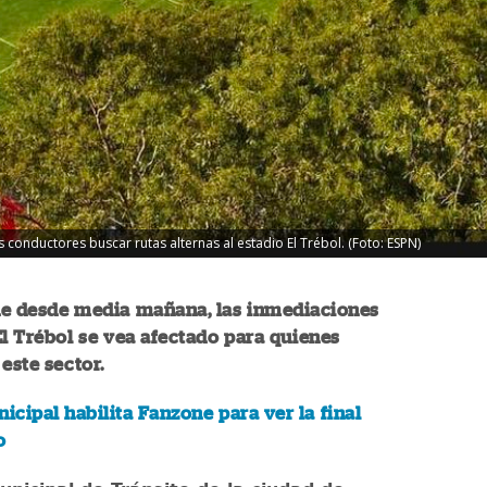
 conductores buscar rutas alternas al estadio El Trébol. (Foto: ESPN)
ue desde media mañana, las inmediaciones
El Trébol se vea afectado para quienes
 este sector.
icipal habilita Fanzone para ver la final
o