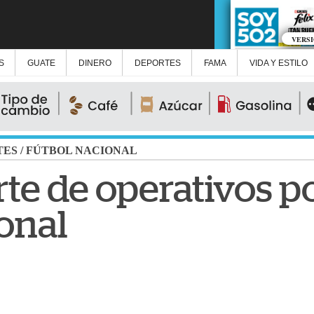
VERS
S
GUATE
DINERO
DEPORTES
FAMA
VIDA Y ESTILO
TES
/
FÚTBOL NACIONAL
e de operativos por
onal