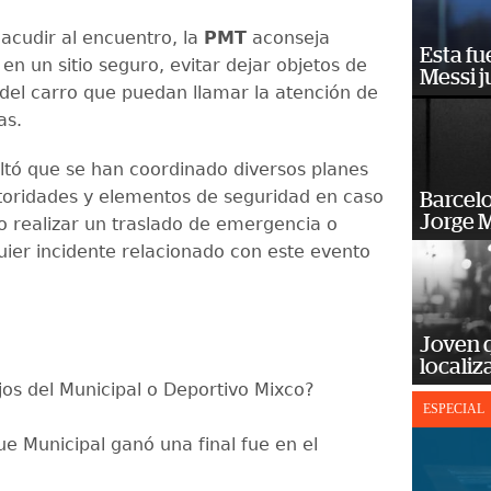
 acudir al encuentro, la
PMT
aconseja
Esta fu
en un sitio seguro, evitar dejar objetos de
Messi j
 del carro que puedan llamar la atención de
as.
ltó que se han coordinado diversos planes
toridades y elementos de seguridad en caso
Barcel
Jorge M
o realizar un traslado de emergencia o
uier incidente relacionado con este evento
Joven 
localiz
jos del Municipal o Deportivo Mixco?
ESPECIAL
ue Municipal ganó una final fue en el