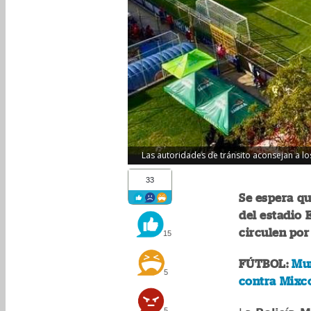
Las autoridades de tránsito aconsejan a los
33
Se espera q
del estadio 
circulen por
15
FÚTBOL:
Mun
5
contra Mixc
5