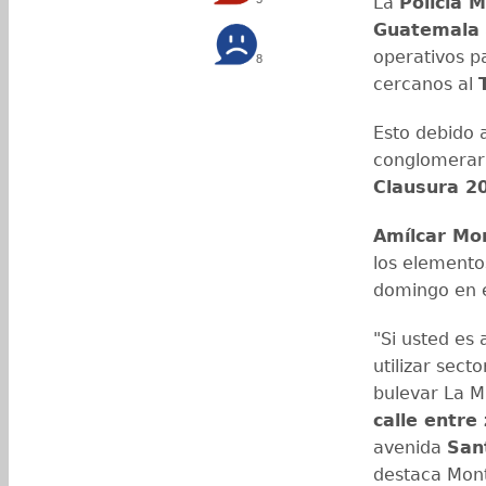
La
Policía M
Guatemala
operativos pa
8
cercanos al
Esto debido 
conglomerará
Clausura 2
Amílcar Mo
los elementos
domingo en 
"Si usted es
utilizar sect
bulevar La M
calle entre
avenida
Sant
destaca Mon