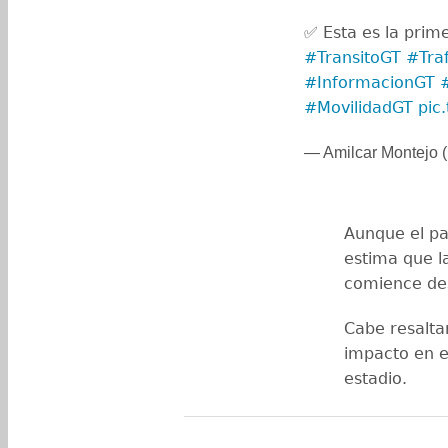
✅ Esta es la prime
#TransitoGT
#Tra
#InformacionGT
#MovilidadGT
pic
— Amilcar Montejo 
Aunque el pa
estima que la
comience de
Cabe resalta
impacto en el
estadio.