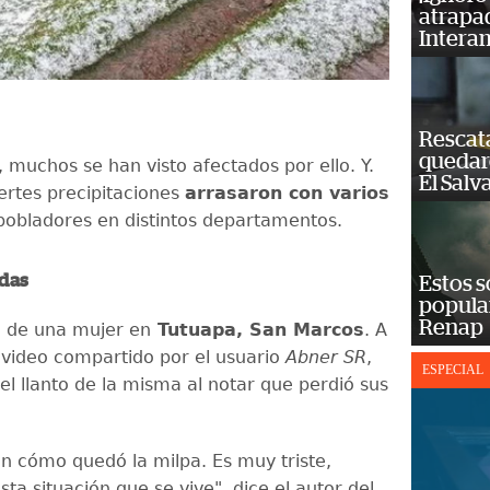
atrapad
Intera
Rescat
quedaro
 muchos se han visto afectados por ello. Y.
El Salv
uertes precipitaciones
arrasaron con varios
obladores en distintos departamentos.
idas
Estos s
popula
Renap
so de una mujer en
Tutuapa, San Marcos
. A
 video compartido por el usuario
Abner SR
,
ESPECIAL
el llanto de la misma al notar que perdió sus
n cómo quedó la milpa. Es muy triste,
ta situación que se vive", dice el autor del