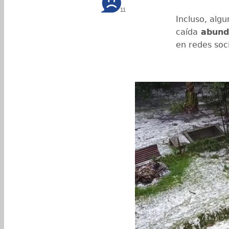
11
Incluso, algu
caída
abunda
en redes soci