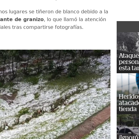
nos lugares se tiñeron de blanco debido a la
nte de granizo
, lo que llamó la atención
ales tras compartirse fotografías.
Ataque 
persona
esta ta
Heridos
atacad
tienda
¡Ignoró