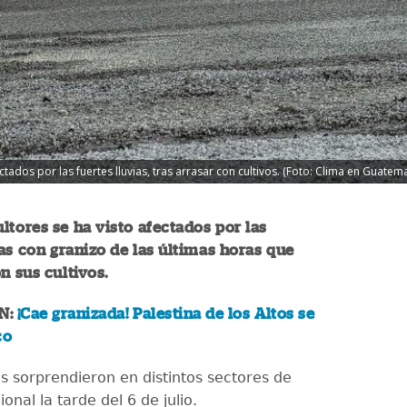
ados por las fuertes lluvias, tras arrasar con cultivos. (Foto: Clima en Guatema
ultores se ha visto afectados por las
ias con granizo de las últimas horas que
n sus cultivos.
N:
¡Cae granizada! Palestina de los Altos se
co
as sorprendieron en distintos sectores de
ional la tarde del 6 de julio.