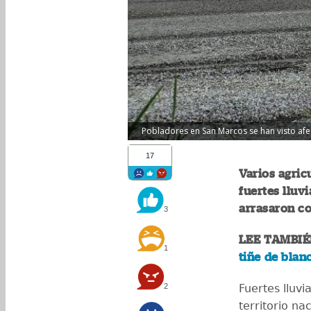
Pobladores en San Marcos se han visto afect
17
Varios agric
fuertes lluv
arrasaron co
3
LEE TAMBIÉ
1
tiñe de blan
2
Fuertes lluvi
territorio nac