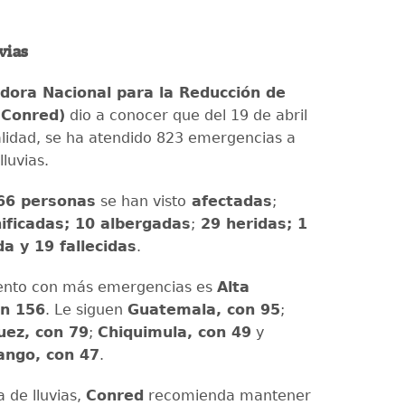
vias
dora Nacional para la Reducción de
(Conred)
dio a conocer que del 19 de abril
alidad, se ha atendido 823 emergencias a
lluvias.
66 personas
se han visto
afectadas
;
ificadas; 10 albergadas
;
29 heridas; 1
a y 19 fallecidas
.
ento con más emergencias es
Alta
on 156
. Le siguen
Guatemala, con 95
;
uez, con 79
;
Chiquimula, con 49
y
ango, con 47
.
 de lluvias,
Conred
recomienda mantener