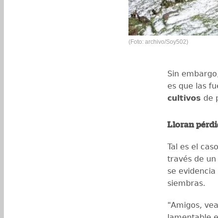
(Foto: archivo/Soy502)
Sin embargo,
es que las f
cultivos
de p
Lloran pérd
Tal es el ca
través de un
se evidencia 
siembras.
"Amigos, vea
lamentable es