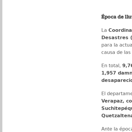
Época de llu
La
Coordina
Desastres 
para la actu
causa de las 
En total,
9,7
1,957 damn
desaparecid
El departam
Verapaz, c
Suchitepéq
Quetzalten
Ante la época