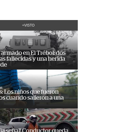
+VISTO
armado en El Trébol: dos
s fallecidas y una herida
rde
: Los niños que fueron
os cuando salieron a una
 la señal! Conductor queda