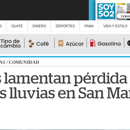
VERS
S
GUATE
DINERO
DEPORTES
FAMA
VIDA Y ESTILO
AS
/
COMUNIDAD
 lamentan pérdida 
as lluvias en San M