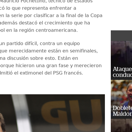
 Mauricio Pochettino, técnico de Estados
icó lo que representa enfrentar a
 la serie por clasificar a la final de la Copa
además destacó el crecimiento que ha
tbol en la región centroamericana.
 partido difícil, contra un equipo
que merecidamente están en semifinales,
na discusión sobre esto. Están en
porque hicieron una gran fase y merecieron
Ataque
dmitió el extimonel del PSG francés.
conduct
Doblet
Maldon