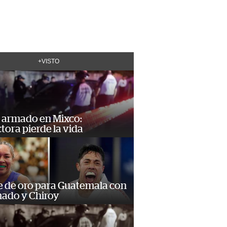
+VISTO
 armado en Mixco:
ora pierde la vida
e de oro para Guatemala con
ado y Chiroy