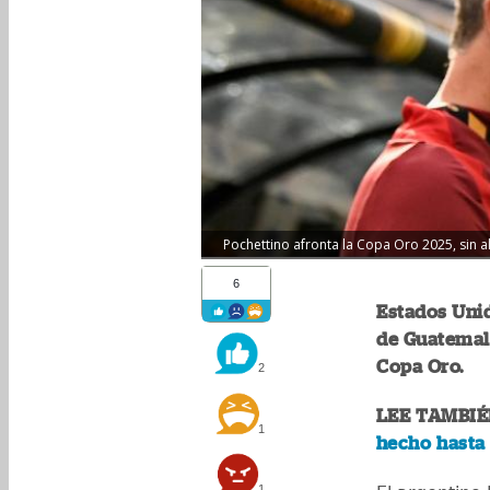
Pochettino afronta la Copa Oro 2025, sin a
6
Estados Unid
de Guatemala,
Copa Oro.
2
LEE TAMBIÉ
1
hecho hasta 
1