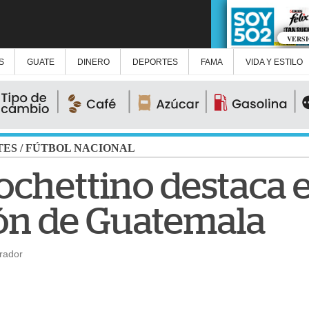
VERS
S
GUATE
DINERO
DEPORTES
FAMA
VIDA Y ESTILO
TES
/
FÚTBOL NACIONAL
chettino destaca el
ón de Guatemala
rador