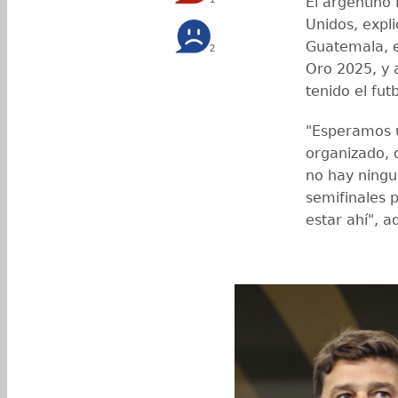
El argentino
Unidos, expl
Guatemala, en
2
Oro 2025, y 
tenido el fu
"Esperamos un
organizado, 
no hay ningu
semifinales 
estar ahí", a