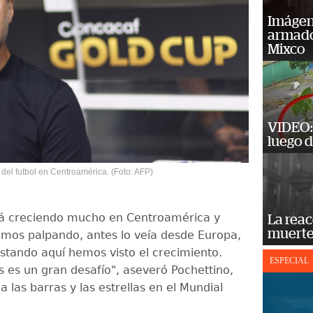
Imágene
armado
Mixco
VIDEO: 
luego d
 del futbol en Centroamérica. (Foto: AFP)
stá creciendo mucho en Centroamérica y
La reac
muerte
amos palpando, antes lo veía desde Europa,
stando aquí hemos visto el crecimiento.
ESPECIAL
s es un gran desafío", aseveró Pochettino,
a las barras y las estrellas en el Mundial