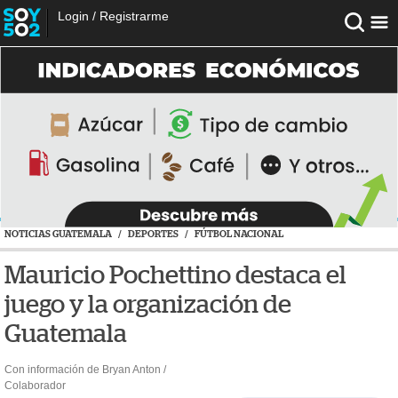
Login
/
Registrarme
NOTICIAS GUATEMALA
/
DEPORTES
/
FÚTBOL NACIONAL
Mauricio Pochettino destaca el
juego y la organización de
Guatemala
Con información de Bryan Anton /
Colaborador