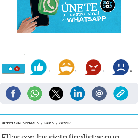
5
4
0
1
0
NOTICIAS GUATEMALA
/
FAMA
/
GENTE
Ellas son las siete finalistas que