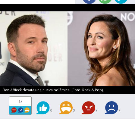
Ben Affleck desata una nueva polémica. (Foto: Rock & Pop)
17
0
3
7
7