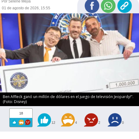
Por Selene Mejía
01 de agosto de 2026, 15:55
Ben Affleck ganó un millón de dólares en el juego de televisión Jeopardy!".
(Foto: Disney)
18
12
4
2
0