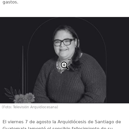
gastos.
(Foto: Televisión Arquidiocesana)
El viernes 7 de agosto la Arquidiócesis de Santiago de
Guatemala lamentó el sensible fallecimiento de su