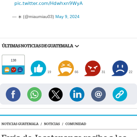
pic.twitter.com/Hdwhxn9WyA
— ☀️ (@miaumiau03)
May 9, 2024
ÚLTIMAS NOTICIAS DE GUATEMALA
138
19
66
31
22
NOTICIAS GUATEMALA
/
NOTICIAS
/
COMUNIDAD