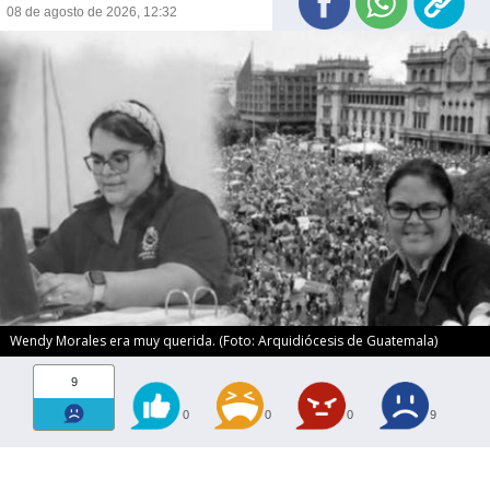
08 de agosto de 2026, 12:32
Wendy Morales era muy querida. (Foto: Arquidiócesis de Guatemala)
9
0
0
0
9