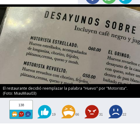
El restaurante decidió reemplazar la palabra "Huevo" por "Motorista".
(Foto: MiauMiau03)
138
19
66
31
22