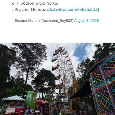
el Hipódromo del Norte.
: Reychel Méndez
pic.twitter.com/kxBzSzfUXJ
— Susana Manai (@ssmanai_Soy502)
August 8, 2026