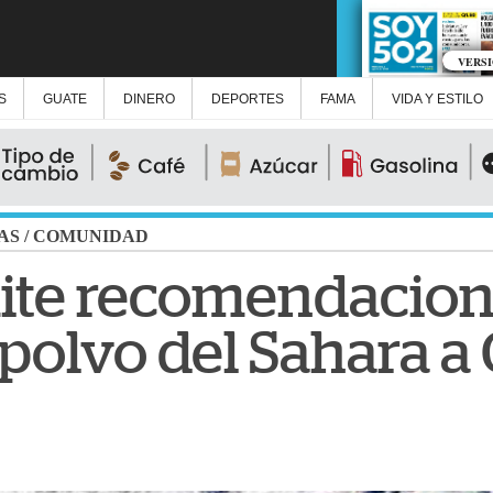
VERS
S
GUATE
DINERO
DEPORTES
FAMA
VIDA Y ESTILO
AS
/
COMUNIDAD
te recomendacione
l polvo del Sahara 