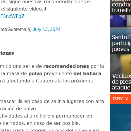
ara, sigue nuestras recomendaciones e
conduct
el siguiente video.⬇️
tránsit
1KF3nzWFqZ
edGuatemala)
July 13, 2024
Santo D
partici
jueves
iones
mitió una serie de
recomendaciones
por la
e la masa de
polvo
proveniente
del
Sahara
,
Vecino
rá afectando a Guatemala los próximos
de pre
ataque
ESPECIAL
 mascarilla en caso de salir a lugares con alta
ración de polvo.
ctividades al aire libre y permanecer en
s cerrados, en caso de ser posible.
afas para proteger los ojos del polvo y así