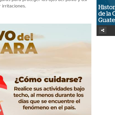
 irritaciones.
Histor
de la 
Guat