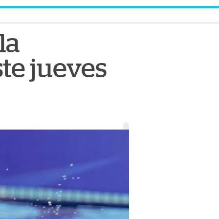
la
te jueves