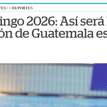
TES
/
+ DEPORTES
ngo 2026: Así será 
ión de Guatemala es