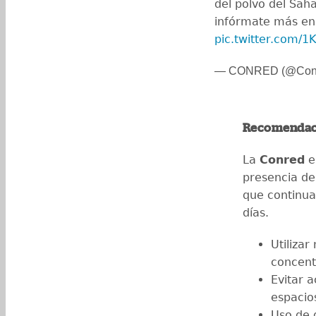
del polvo del Sah
infórmate más en 
pic.twitter.com/
— CONRED (@Conr
Recomendac
La
Conred
e
presencia d
que continua
días.
Utilizar
concent
Evitar a
espacio
Uso de g