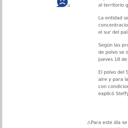
al territorio
11
La entidad s
concentracio
el sur del paí
Según las pr
de polvo se d
jueves 18 de 
El polvo del 
aire y para l
con condicion
explicó Stef
⚠️Para este día s