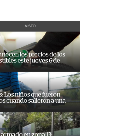
+VISTO
necen los precios de los
ibles este jueves 6 de
: Los niños que fueron
os cuando salieron a una
 armado en zona 13: