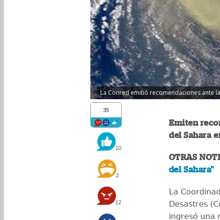
La Conred emitió recomendaciones ante la 
35
Emiten reco
del Sahara e
10
OTRAS NOTI
del Sahara"
2
La Coordinad
12
Desastres (Co
ingresó una 