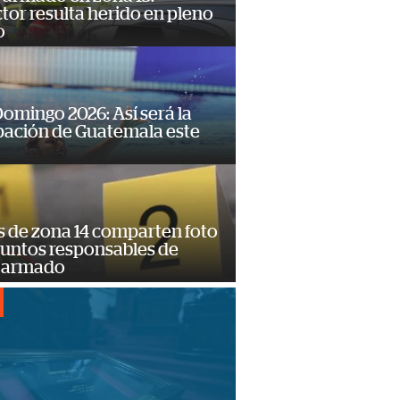
or resulta herido en pleno
o
omingo 2026: Así será la
pación de Guatemala este
s de zona 14 comparten foto
suntos responsables de
 armado