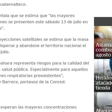
 guatemalteco.
eñala que se estima que "las mayores
nes se presenten este sábado 13 de julio en
s".
oyecciones satelitales se estima que la masa
Así ama
isperse y abandone el territorio nacional el
combust
julio.
agosto
Sahara representa riesgos para la calidad del
a salud pública. Especialmente para aquellos
es respiratorias preexistentes",
Heridos
fy Barrera, portavoz de la Conred.
atacad
tienda
e esperan las mayores concentraciones
Ataque