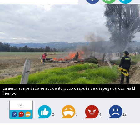
La aeronave privada se accidentó poco después de despegar. (Foto: vía El
Tiempo)
21
2
3
4
12