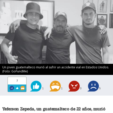
Un joven guatemalteco murió al sufrir un accidente vial en Estados Unidos.
(Foto: GoFundMe)
7
1
1
0
5
Yeferson Zepeda, un guatemalteco de 22 años, murió