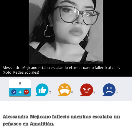
Alessandra Mejicano estaba escalando el área cuando falleció al caer.
(Foto: Redes Sociales)
9
2
0
2
5
Alessandra Mejicano falleció mientras escalaba un
peñasco en Amatitlán.