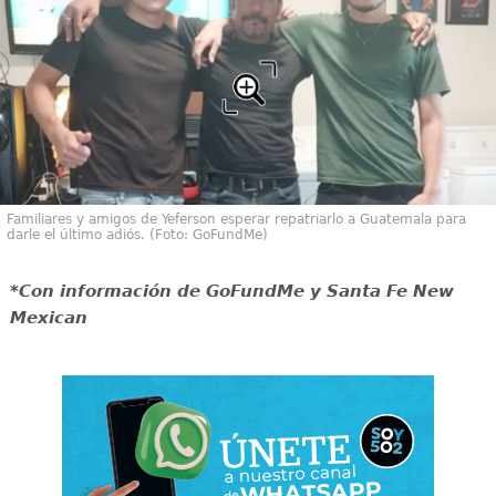
Familiares y amigos de Yeferson esperar repatriarlo a Guatemala para
darle el último adiós. (Foto: GoFundMe)
*Con información de GoFundMe y Santa Fe New
Mexican