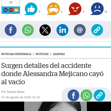
21
2
3
4
12
NOTICIAS GUATEMALA
/
NOTICIAS
/
ALERTAS
Surgen detalles del accidente
donde Alessandra Mejicano cayó
al vacío
Por Selene Mejía
07 de agosto de 2026, 01:31