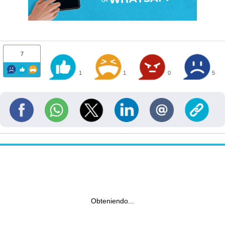
7
1
1
0
5
Obteniendo...