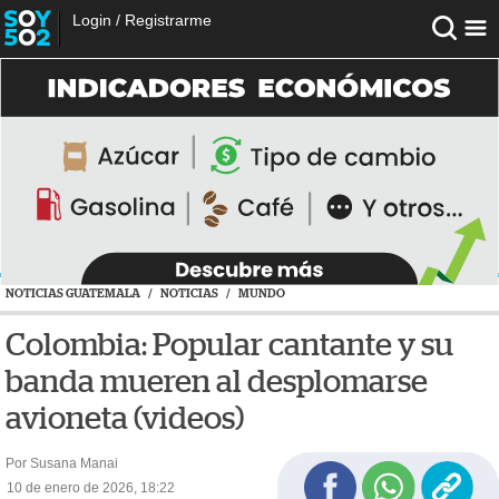
Login
/
Registrarme
NOTICIAS GUATEMALA
/
NOTICIAS
/
MUNDO
Colombia: Popular cantante y su
banda mueren al desplomarse
avioneta (videos)
Por Susana Manai
10 de enero de 2026, 18:22