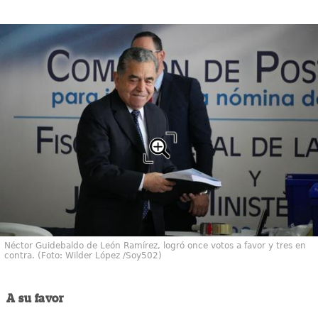
Néctor Guidebaldo de León Ramírez, logró once votos a favor y tres en
contra. (Foto: Wilder López /Soy502)
A su favor