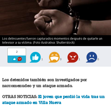
Los delincuentes fueron capturados momentos después de quitarle un
televisor a su víctima. (Foto ilustrativa: Shutterstock)
2
1
0
1
0
Los detenidos también son investigados por
narcomenudeo y un ataque armado.
OTRAS NOTICIAS:
El joven que perdió la vida tras un
ataque armado en Villa Nueva