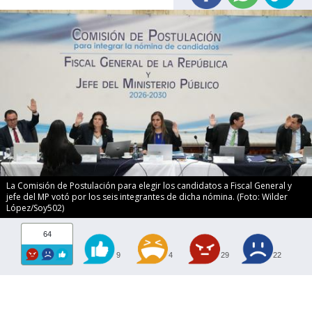
La Comisión de Postulación para elegir los candidatos a Fiscal General y
jefe del MP votó por los seis integrantes de dicha nómina. (Foto: Wilder
López/Soy502)
64
9
4
29
22