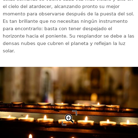
el cielo del atardecer, alcanzando pronto su mejor
momento para observarse después de la puesta del sol.
Es tan brillante que no necesitas ningún instrumento
para encontrarlo: basta con tener despejado el
horizonte hacia el poniente. Su resplandor se debe a las
densas nubes que cubren el planeta y reflejan la luz
solar.