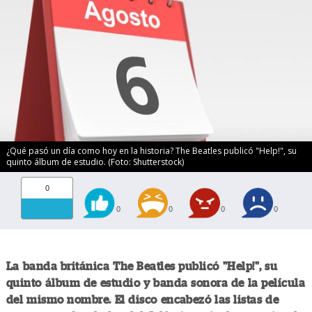
¿Qué pasó un día como hoy en la historia? The Beatles publicó "Help!", su
quinto álbum de estudio. (Foto: Shutterstock)
0
0
0
0
0
La banda británica The Beatles publicó "Help!", su
quinto álbum de estudio y banda sonora de la película
del mismo nombre. El disco encabezó las listas de