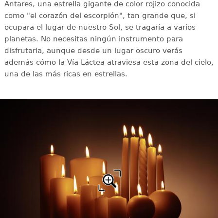
Antares, una estrella gigante de color rojizo conocida
como "el corazón del escorpión", tan grande que, si
ocupara el lugar de nuestro Sol, se tragaría a varios
planetas. No necesitas ningún instrumento para
disfrutarla, aunque desde un lugar oscuro verás
además cómo la Vía Láctea atraviesa esta zona del cielo,
una de las más ricas en estrellas.