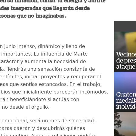
en su intuición, cuidar tu energía y abrirte
ades inesperadas que llegarán desde
rsonas que no imaginabas.
un junio intenso, dinámico y lleno de
importantes. La influencia de Marte
Vecino
de pre
 carácter y aumenta la necesidad de
ataque
a. Tendrás una sensación constante de
 límites, iniciar proyectos y recuperar el
eas que sentías estancadas. En el trabajo,
bios que inicialmente parecerán incómodos,
Guatem
rán beneficiándote si actúas con
medall
inolvi
y no desde el orgullo.
o emocional, será un mes de sinceridad.
aras caerán y descubrirás quiénes
tán contigo. Algunas relaciones podrían