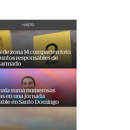
+VISTO
s de zona 14 comparten foto
suntos responsables de
 armado
ala suma numerosas
as en una jornada
dable en Santo Domingo