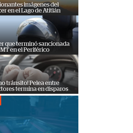
ionantes imágenes del
er en el Lago de Atitlán
er que terminó sancionada
PMT en el Periférico
no tránsito! Pelea entre
tores termina en disparos