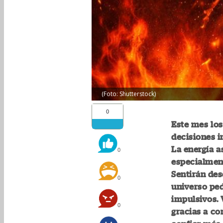
(Foto: Shutterstock)
0
Este mes los
decisiones i
La energía a
0
especialmen
Sentirán des
0
universo ped
impulsivos. 
0
gracias a co