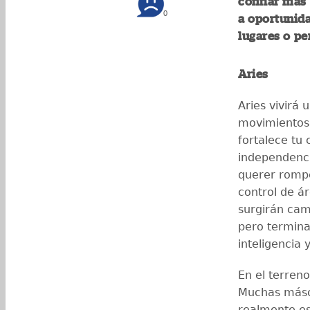
confiar más 
0
a oportunid
lugares o pe
Aries
Aries vivirá 
movimientos 
fortalece tu
independenci
querer romper
control de ár
surgirán cam
pero termina
inteligencia 
En el terren
Muchas másc
realmente es