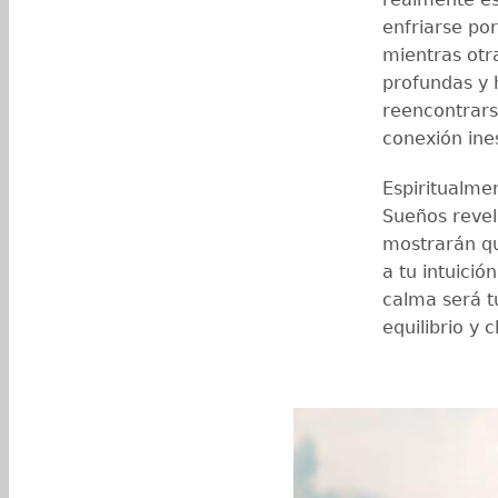
enfriarse po
mientras otr
profundas y 
reencontrars
conexión ine
Espiritualmen
Sueños revel
mostrarán qu
a tu intuició
calma será t
equilibrio y c