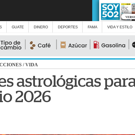
VERS
S
GUATE
DINERO
DEPORTES
FAMA
VIDA Y ESTILO
CCIONES
/
VIDA
s astrológicas para
io 2026