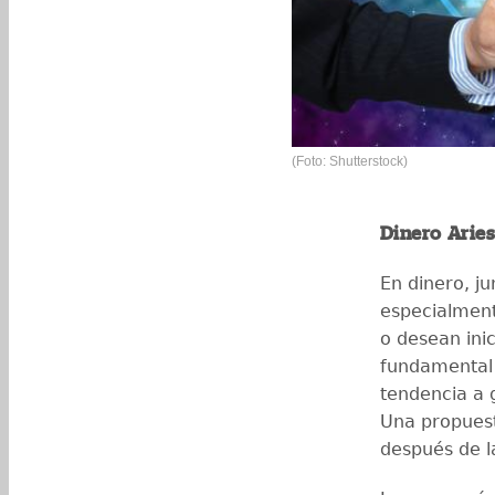
(Foto: Shutterstock)
Dinero Arie
En dinero, ju
especialment
o desean ini
fundamental 
tendencia a 
Una propuest
después de 