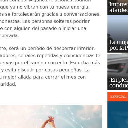
Impres
rque ya no vibran con tu nueva energía,
atardec
as se fortalecerán gracias a conversaciones
honestas. Las personas solteras podrían
e con alguien del pasado o iniciar una
sperada.
La muj
por la 
te, será un período de despertar interior.
adores, señales repetidas y coincidencias te
e vas por el camino correcto. Escucha más
n y evita discutir por cosas pequeñas. La
u mejor aliada para cerrar el mes con
¡En ple
laridad.
conduc
ESPECIAL