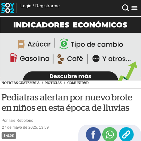
Login
/
Registrarme
NOTICIAS GUATEMALA
/
NOTICIAS
/
COMUNIDAD
Pediatras alertan por nuevo brote
en niños en esta época de lluvias
Por Ilsie Rebolorio
27 de mayo de 2025, 13:59
SALUD