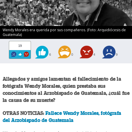
Wendy Morales era querida por sus compañeros. (Foto: Arquidiócesis de
Guatemala)
19
6
0
4
9
Allegados y amigos lamentan el fallecimiento de la
fotógrafa Wendy Morales, quien prestaba sus
conocimientos al Arzobispado de Guatemala, ¿cuál fue
la causa de su muerte?
OTRAS NOTICIAS:
Fallece Wendy Morales, fotógrafa
del Arzobispado de Guatemala