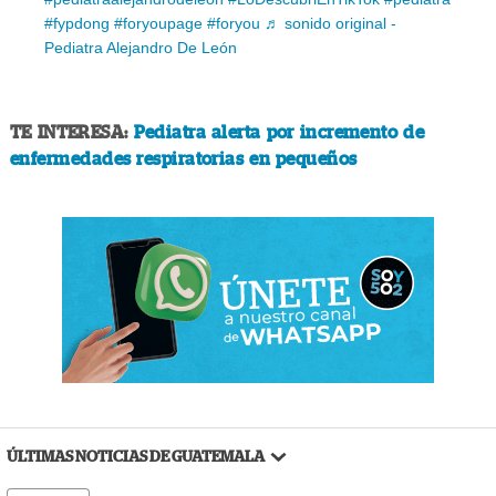
#fypdong
#foryoupage
#foryou
♬ sonido original -
Pediatra Alejandro De León
TE INTERESA:
Pediatra alerta por incremento de
enfermedades respiratorias en pequeños
ÚLTIMAS NOTICIAS DE GUATEMALA