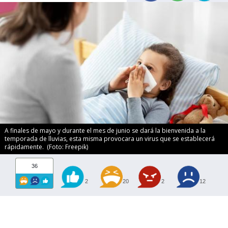
A finales de mayo y durante el mes de junio se dará la bienvenida a la
temporada de lluvias, esta misma provocara un virus que se establecerá
rápidamente. (Foto: Freepik)
36
2
20
2
12