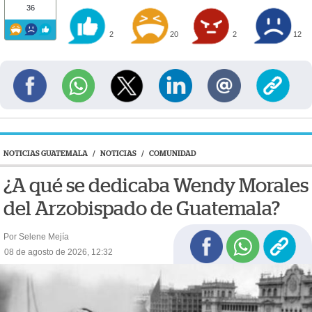
36
2
20
2
12
NOTICIAS GUATEMALA
/
NOTICIAS
/
COMUNIDAD
¿A qué se dedicaba Wendy Morales
del Arzobispado de Guatemala?
Por Selene Mejía
08 de agosto de 2026, 12:32