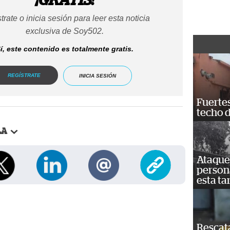
trate o inicia sesión para leer esta noticia
exclusiva de Soy502.
í, este contenido es totalmente gratis.
REGÍSTRATE
INICIA SESIÓN
Fuertes
techo 
LA
Ataque 
persona
esta ta
Rescat