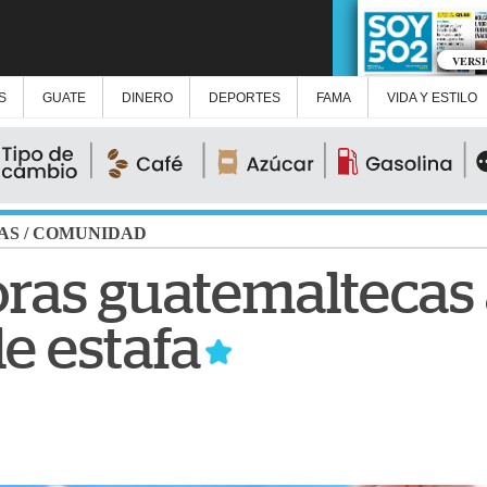
VERS
S
GUATE
DINERO
DEPORTES
FAMA
VIDA Y ESTILO
AS
/
COMUNIDAD
ras guatemaltecas 
e estafa