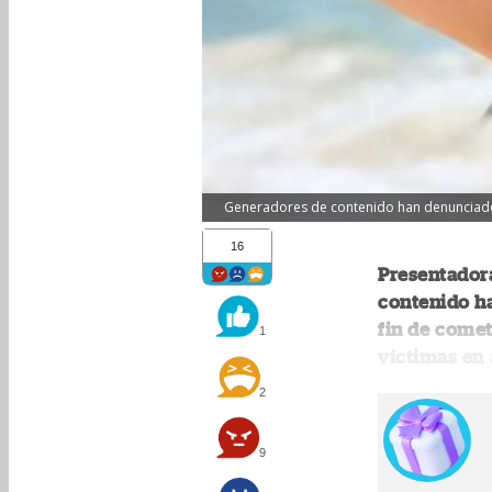
Generadores de contenido han denunciado 
16
Presentadora
contenido h
fin de comet
1
víctimas en 
2
9