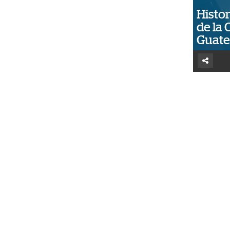
Histor
de la 
Guat