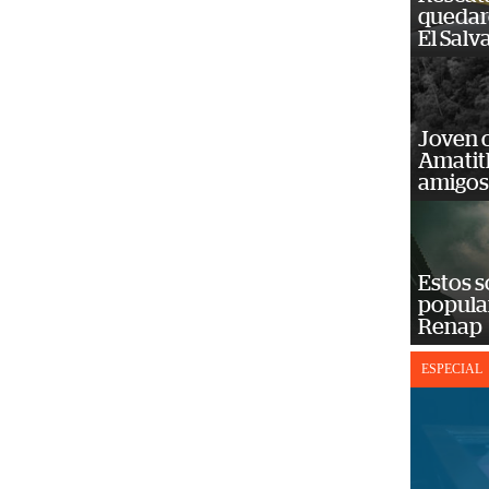
quedaro
El Salv
Joven 
Amatit
amigos
Estos s
popula
Renap
ESPECIAL