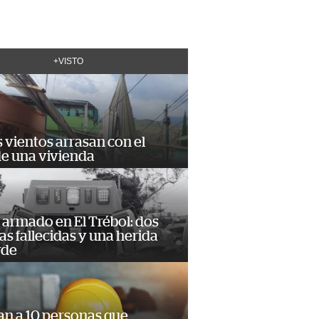
+VISTO
 vientos arrasan con el
de una vivienda
armado en El Trébol: dos
s fallecidas y una herida
rde
an a 10 personas que