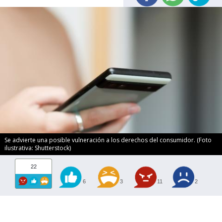
Se advierte una posible vulneración a los derechos del consumidor. (Foto
ilustrativa: Shutterstock)
22
6
3
11
2