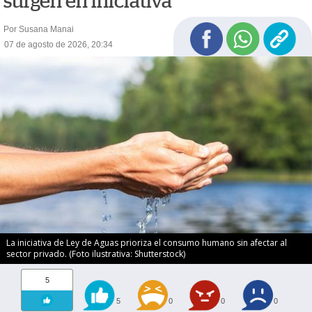
surgen en iniciativa
Por Susana Manai
07 de agosto de 2026, 20:34
La iniciativa de Ley de Aguas prioriza el consumo humano sin afectar al
sector privado. (Foto ilustrativa: Shutterstock)
5
5
0
0
0