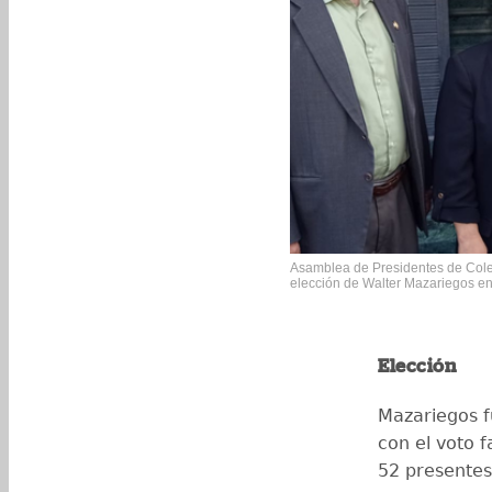
Asamblea de Presidentes de Coleg
elección de Walter Mazariegos en
Elección
Mazariegos f
con el voto 
52 presentes