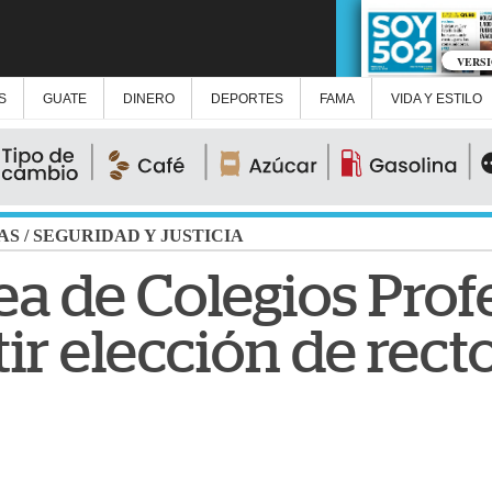
VERS
S
GUATE
DINERO
DEPORTES
FAMA
VIDA Y ESTILO
AS
/
SEGURIDAD Y JUSTICIA
a de Colegios Prof
ir elección de recto