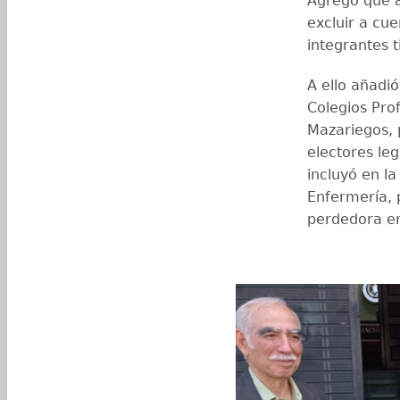
Agregó que a
excluir a cu
integrantes t
A ello añadi
Colegios Pro
Mazariegos, 
electores le
incluyó en la
Enfermería, 
perdedora en