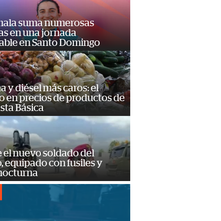
ala suma numerosas
as en una jornada
dable en Santo Domingo
a y diésel más caros: el
o en precios de productos de
sta Básica
e el nuevo soldado del
o, equipado con fusiles y
 nocturna