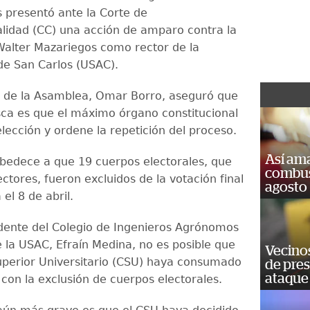
s presentó ante la Corte de
alidad (CC) una acción de amparo contra la
Walter Mazariegos como rector de la
de San Carlos (USAC).
e de la Asamblea, Omar Borro, aseguró que
sca es que el máximo órgano constitucional
lección y ordene la repetición del proceso.
Así ama
obedece a que 19 cuerpos electorales, que
combust
tores, fueron excluidos de la votación final
agosto
 el 8 de abril.
idente del Colegio de Ingenieros Agrónomos
e la USAC, Efraín Medina, no es posible que
Vecino
uperior Universitario (CSU) haya consumado
de pre
ataque
 con la exclusión de cuerpos electorales.