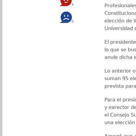
4
Profesionale
Constitucion
elección de 
5
Universidad 
El president
lo que se bu
anule dicha e
Lo anterior 
suman 95 elec
prevista para
Para el pres
y exrector d
el Consejo S
una elección