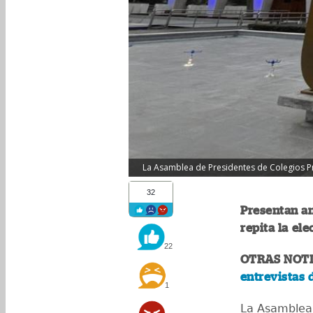
La Asamblea de Presidentes de Colegios Pro
32
Presentan a
repita la el
22
OTRAS NOTI
entrevistas 
1
La Asamblea 