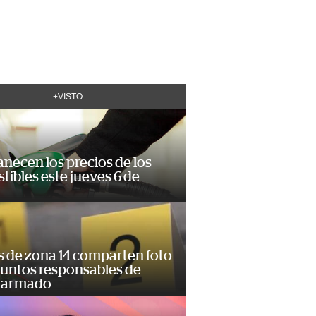
+VISTO
necen los precios de los
ibles este jueves 6 de
s de zona 14 comparten foto
suntos responsables de
 armado