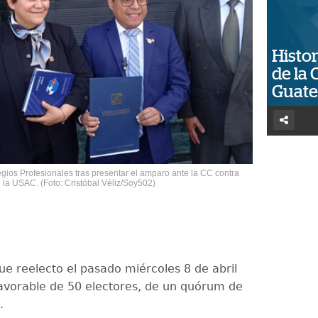
Histor
de la 
Guat
ios Profesionales tras presentar el amparo ante la CC contra
 la USAC. (Foto: Cristóbal Véliz/Soy502)
ue reelecto el pasado miércoles 8 de abril
favorable de 50 electores, de un quórum de
.