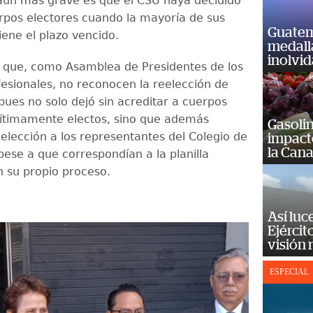
ún más grave es que el CSU haya decidido
erpos electores cuando la mayoría de sus
Guatem
iene el plazo vencido.
medall
inolvi
ó que, como Asamblea de Presidentes de los
fesionales, no reconocen la reelección de
pues no solo dejó sin acreditar a cuerpos
gítimamente electos, sino que además
Gasolin
 elección a los representantes del Colegio de
impact
la Cana
pese a que correspondían a la planilla
 su propio proceso.
Así luc
Ejércit
visión
ESPECIAL