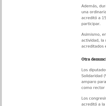
Además, dura
una ordinari
acreditó a 1
participar.
Asimismo, en
actividad, l
acreditados e
Otra denunc
Los diputado
Solidaridad 
amparo para 
como rector 
Los congresi
acreditó a la