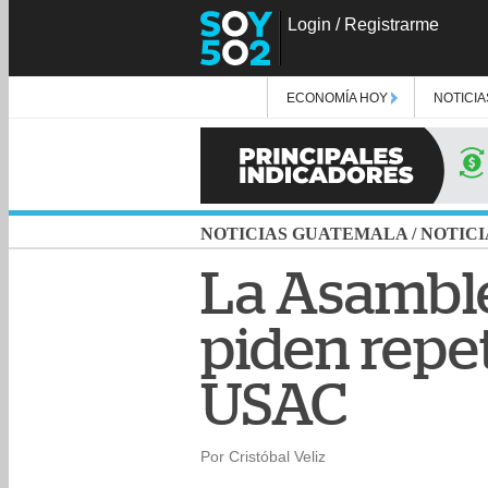
Login
/
Registrarme
ECONOMÍA HOY
NOTICIA
NOTICIAS GUATEMALA
/
NOTICI
La Asamble
piden repet
USAC
Por Cristóbal Veliz