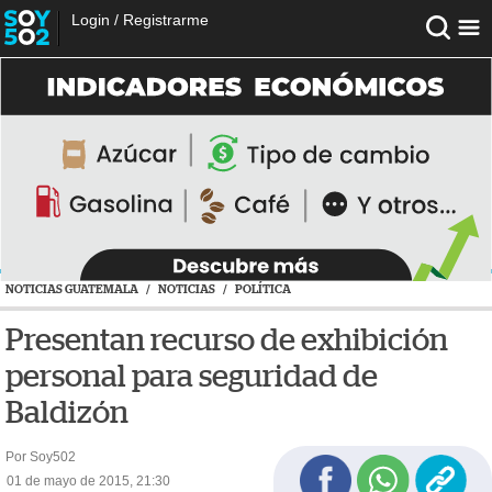
Login
/
Registrarme
NOTICIAS GUATEMALA
/
NOTICIAS
/
POLÍTICA
Presentan recurso de exhibición
personal para seguridad de
Baldizón
Por Soy502
01 de mayo de 2015, 21:30