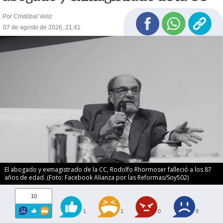
Por Cristóbal Veliz
07 de agosto de 2026, 21:41
El abogado y exmagistrado de la CC, Rodolfo Rhormoser falleció a los 87
años de edad. (Foto: Facebook Alianza por las Reformas/Soy502)
10
1
1
0
8