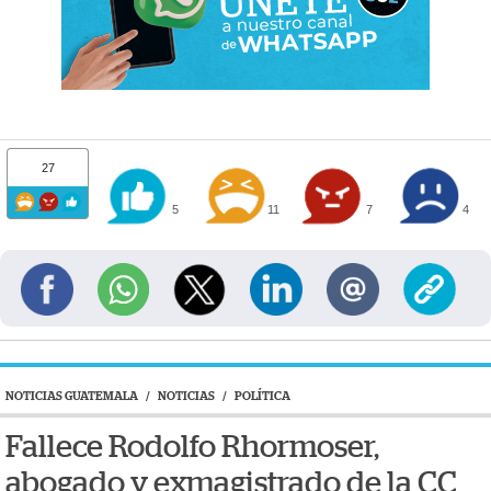
27
5
11
7
4
NOTICIAS GUATEMALA
/
NOTICIAS
/
POLÍTICA
Fallece Rodolfo Rhormoser,
abogado y exmagistrado de la CC