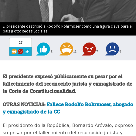
El presidente describió a Rodolfo Rohrmoser como una figura clave para el
país (Foto: Redes Sociales)
27
5
11
7
4
El presidente expresó públicamente su pesar por el
fallecimiento del reconocido jurista y exmagistrado de
la Corte de Constitucionalidad.
OTRAS NOTICIAS:
Fallece Rodolfo Rohrmoser, abogado
y exmagistrado de la CC
El presidente de la República, Bernardo Arévalo, expresó
su pesar por el fallecimiento del reconocido jurista y