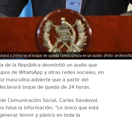
liará a 24 horas el toque de queda como circula en un audio. (Foto: archivo/S
ia de la República desmintió un audio que
rupos de WhatsApp y otras redes sociales, en
oz masculina advierte que a partir del
eclarará toque de queda de 24 horas.
o de Comunicación Social, Carlos Sandoval,
s falsa la información: "Lo único que está
generar temor y pánico en toda la