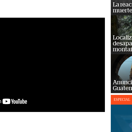
La reac
muerte
Localiz
desapar
monta
Anunci
Guatem
ESPECIAL