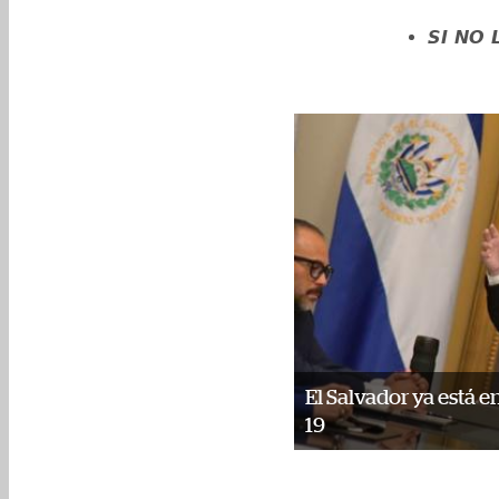
SI NO 
El Salvador ya está e
19