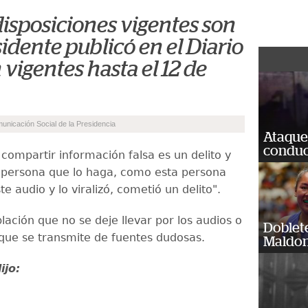
disposiciones vigentes son
sidente publicó en el Diario
n vigentes hasta el 12 de
municación Social de la Presidencia
Ataque
conduct
compartir información falsa es un delito y
 persona que lo haga, como esta persona
e audio y lo viralizó, cometió un delito".
blación que no se deje llevar por los audios o
Doblet
que se transmite de fuentes dudosas.
Maldon
dijo: