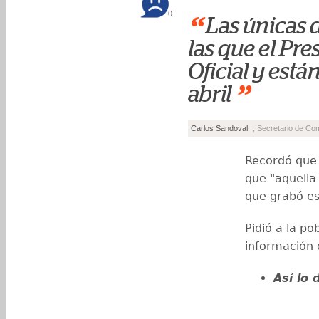
0
“
Las únicas 
las que el Pre
Oficial y está
”
abril
Carlos Sandoval
, Secretario de Co
Recordó que 
que "aquella
que grabó est
Pidió a la po
información 
Así lo 