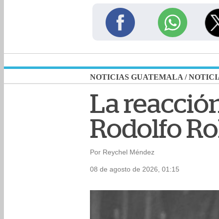
NOTICIAS GUATEMALA
/
NOTICI
La reacción
Rodolfo R
Por Reychel Méndez
08 de agosto de 2026, 01:15