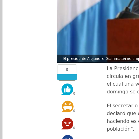
El presidente Alejandro Giammattei no amp
La Presidenc
0
circula en g
el cual una v
domingo se d
0
El secretari
0
declaró que e
haciendo es 
0
población".