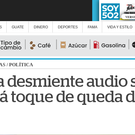
VERS
S
GUATE
DINERO
DEPORTES
FAMA
VIDA Y ESTILO
AS
/
POLÍTICA
a desmiente audio 
rá toque de queda d