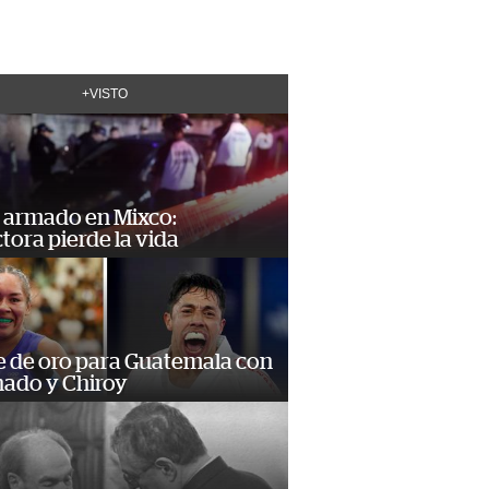
+VISTO
 armado en Mixco:
ora pierde la vida
e de oro para Guatemala con
ado y Chiroy