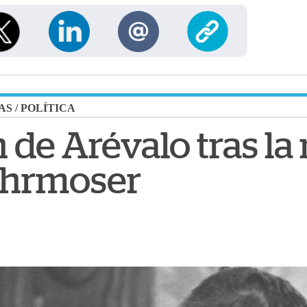
AS
/
POLÍTICA
 de Arévalo tras la
ohrmoser