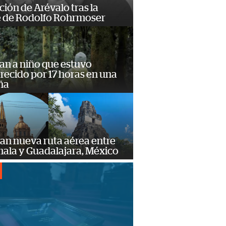
ción de Arévalo tras la
 de Rodolfo Rohrmoser
an a niño que estuvo
ecido por 17 horas en una
ña
an nueva ruta aérea entre
ala y Guadalajara, México