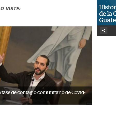
Histor
LO VISTE:
de la 
Guat
n fase de contagio comunitario de Covid-