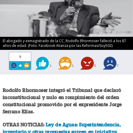
El abogado y exmagistrado de la CC, Rodolfo Rhormoser falleció a los 87
años de edad. (Foto: Facebook Alianza por las Reformas/Soy502)
9
1
1
0
7
Rodolfo Rhormoser integró el Tribunal que declaró
inconstitucional y nulo en rompimiento del orden
constitucional promovido por el expresidente Jorge
Serrano Elías.
OTRAS NOTICIAS:
Ley de Aguas: Superintendencia,
inventario y otras propuestas surgen en iniciativa