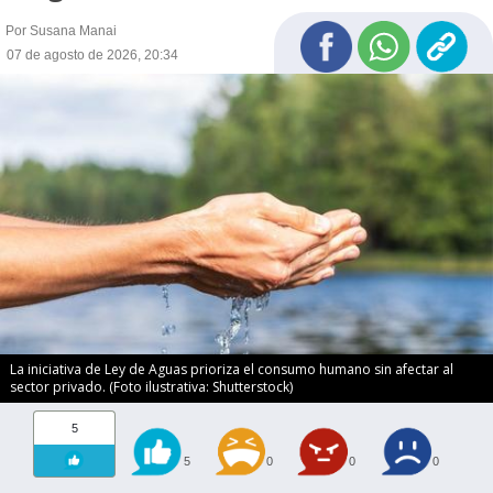
Por Susana Manai
07 de agosto de 2026, 20:34
La iniciativa de Ley de Aguas prioriza el consumo humano sin afectar al
sector privado. (Foto ilustrativa: Shutterstock)
5
5
0
0
0