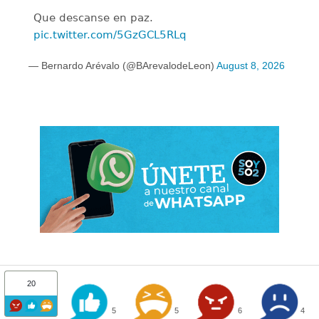
Que descanse en paz.
pic.twitter.com/5GzGCL5RLq
— Bernardo Arévalo (@BArevalodeLeon)
August 8, 2026
20
5
5
6
4