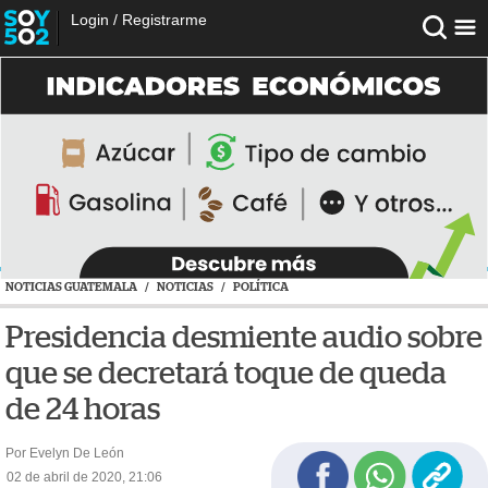
Login
/
Registrarme
NOTICIAS GUATEMALA
/
NOTICIAS
/
POLÍTICA
Presidencia desmiente audio sobre
que se decretará toque de queda
de 24 horas
Por Evelyn De León
02 de abril de 2020, 21:06