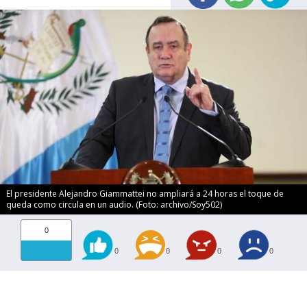
El presidente Alejandro Giammattei no ampliará a 24 horas el toque de
queda como circula en un audio. (Foto: archivo/Soy502)
0
0
0
0
0