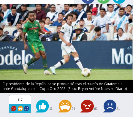
El presidente de la República se pronunció tras el triunfo de Guatemala
ante Guadalupe en la Copa Oro 2025. (Foto: Bryan Antón/ Nuestro Diario)
117
11
24
61
21