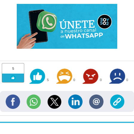
5
5
0
0
0