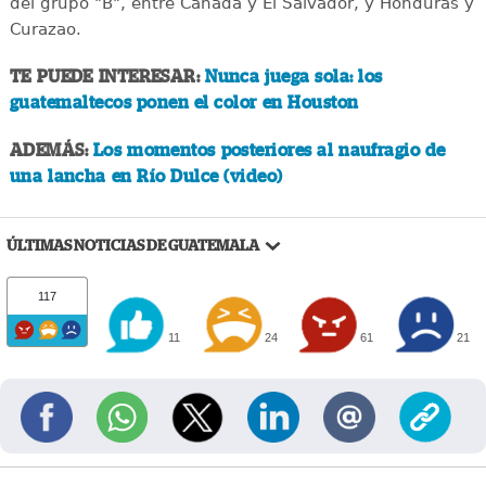
del grupo "B", entre Canadá y El Salvador, y Honduras y
Curazao.
TE PUEDE INTERESAR:
Nunca juega sola: los
guatemaltecos ponen el color en Houston
ADEMÁS:
Los momentos posteriores al naufragio de
una lancha en Río Dulce (video)
ÚLTIMAS NOTICIAS DE GUATEMALA
117
11
24
61
21