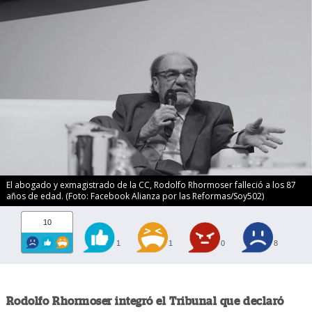
El abogado y exmagistrado de la CC, Rodolfo Rhormoser falleció a los 87
años de edad. (Foto: Facebook Alianza por las Reformas/Soy502)
10
1
1
0
8
Rodolfo Rhormoser integró el Tribunal que declaró