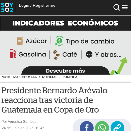
Login
/
Registrarme
NOTICIAS GUATEMALA
/
NOTICIAS
/
POLÍTICA
Presidente Bernardo Arévalo
reacciona tras victoria de
Guatemala en Copa de Oro
Por Verónica Gamboa
24 de junio de 2025, 19:45