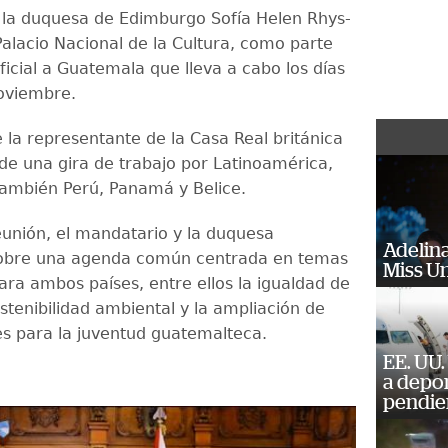
la duquesa de Edimburgo Sofía Helen Rhys-
Palacio Nacional de la Cultura, como parte
oficial a Guatemala que lleva a cabo los días
oviembre.
 la representante de la Casa Real británica
de una gira de trabajo por Latinoamérica,
también Perú, Panamá y Belice.
eunión, el mandatario y la duquesa
Adelina
sobre una agenda común centrada en temas
Miss U
para ambos países, entre ellos la igualdad de
stenibilidad ambiental y la ampliación de
s para la juventud guatemalteca.
EE. UU.
a depo
pendie