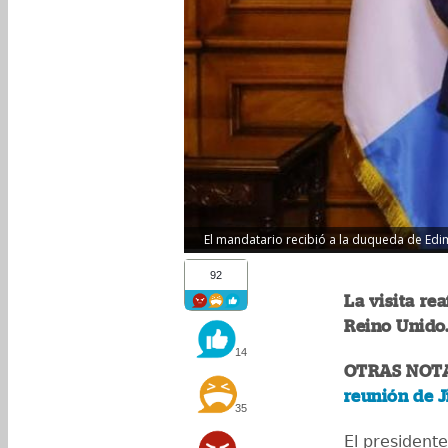
El mandatario recibió a la duqueda de Edim
92
La visita re
Reino Unido
14
OTRAS NOT
reunión de 
35
El president