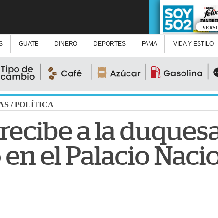
VERS
S
GUATE
DINERO
DEPORTES
FAMA
VIDA Y ESTILO
AS
/
POLÍTICA
recibe a la duques
en el Palacio Nacio