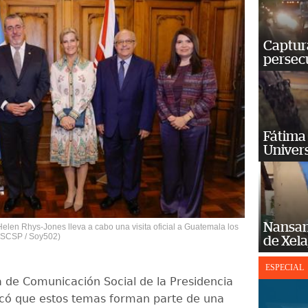
Captura
persecu
Fátima 
Univer
Nansan
len Rhys-Jones lleva a cabo una visita oficial a Guatemala los
: SCSP / Soy502)
de Xel
ESPECIAL
a de Comunicación Social de la Presidencia
có que estos temas forman parte de una