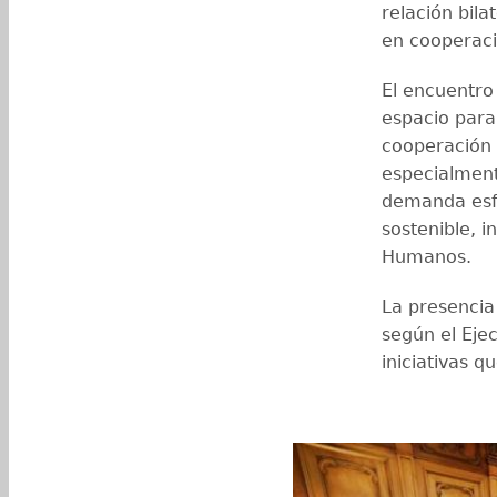
relación bil
en cooperac
El encuentro
espacio para
cooperación 
especialment
demanda esfu
sostenible, i
Humanos.
La presencia
según el Eje
iniciativas q