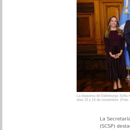
La duquesa de Edimburgo Sofía He
días 15 y 16 de noviembre. (Foto
La Secretarí
(SCSP) desta