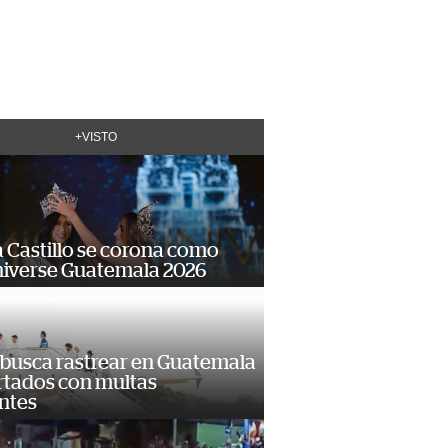
+VISTO
 Castillo se corona como
niverse Guatemala 2026
 busca rastrear en Guatemala
rtados con multas
ntes