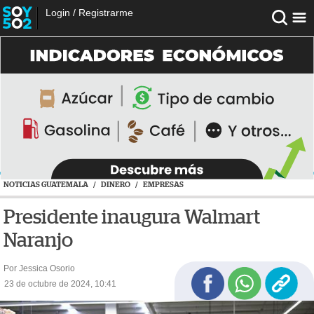
Login
/
Registrarme
NOTICIAS GUATEMALA
/
DINERO
/
EMPRESAS
Presidente inaugura Walmart
Naranjo
Por Jessica Osorio
23 de octubre de 2024, 10:41