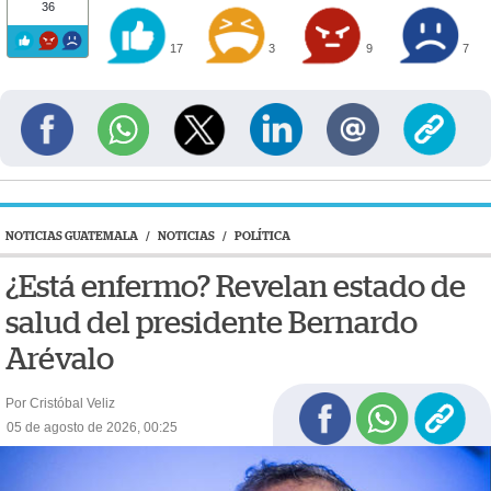
36
17
3
9
7
NOTICIAS GUATEMALA
/
NOTICIAS
/
POLÍTICA
¿Está enfermo? Revelan estado de
salud del presidente Bernardo
Arévalo
Por Cristóbal Veliz
05 de agosto de 2026, 00:25