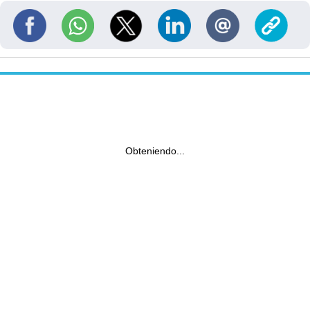
Obteniendo...