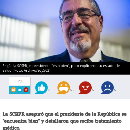
Según la SCSPR, el presidente "está bien", pero explicaron su estado de
salud. (Foto: Archivo/Soy502)
73
8
55
5
5
La SCRPR aseguró que el presidente de la República se
"encuentra bien" y detallaron que recibe tratamiento
médico.