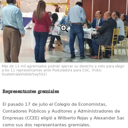
Más de 13 mil agremiados podrán ejercer su derecho a voto para elegir
a los 11 representantes ante Postuladora para CGC. (Foto:
GuatemalaVisible/Soy502)
Representantes gremiales
El pasado 17 de julio el Colegio de Economistas,
Contadores Públicos y Auditores y Administradores de
Empresas (CCEE) eligió a Wilberto Rojas y Alexander Sac
como sus dos representantes gremiales.