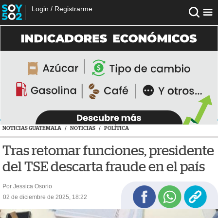
Login
/
Registrarme
NOTICIAS GUATEMALA
/
NOTICIAS
/
POLÍTICA
Tras retomar funciones, presidente
del TSE descarta fraude en el país
Por Jessica Osorio
02 de diciembre de 2025, 18:22