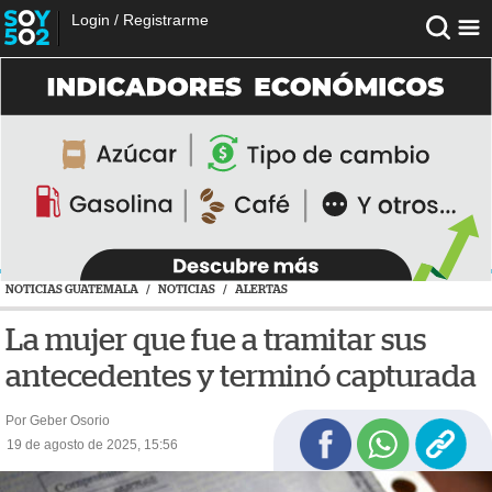
Login
/
Registrarme
NOTICIAS GUATEMALA
/
NOTICIAS
/
ALERTAS
La mujer que fue a tramitar sus
antecedentes y terminó capturada
Por Geber Osorio
19 de agosto de 2025, 15:56