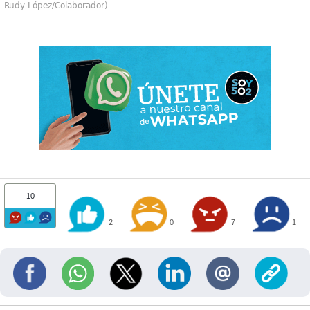
Rudy López/Colaborador)
10
2
0
7
1