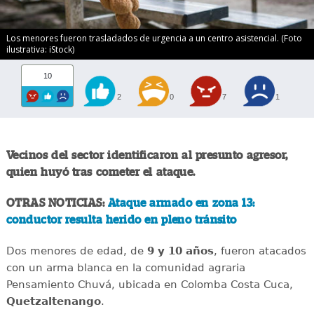
Los menores fueron trasladados de urgencia a un centro asistencial. (Foto
ilustrativa: iStock)
10
2
0
7
1
Vecinos del sector identificaron al presunto agresor,
quien huyó tras cometer el ataque.
OTRAS NOTICIAS:
Ataque armado en zona 13:
conductor resulta herido en pleno tránsito
Dos menores de edad, de
9 y 10 años
, fueron atacados
con un arma blanca en la comunidad agraria
Pensamiento Chuvá, ubicada en Colomba Costa Cuca,
Quetzaltenango
.