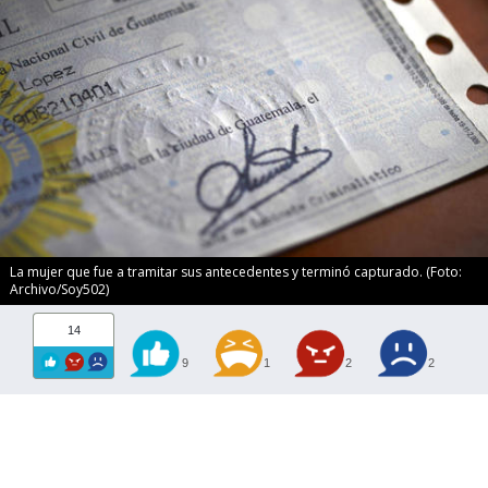
La mujer que fue a tramitar sus antecedentes y terminó capturado. (Foto:
Archivo/Soy502)
14
9
1
2
2