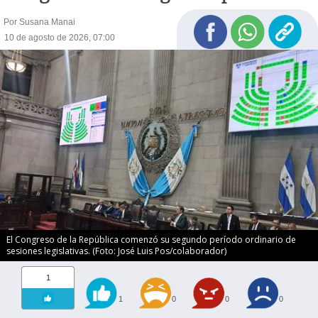
Por Susana Manai
10 de agosto de 2026, 07:00
El Congreso de la República comenzó su segundo período ordinario de
sesiones legislativas. (Foto: José Luis Pos/colaborador)
1
1
0
0
0