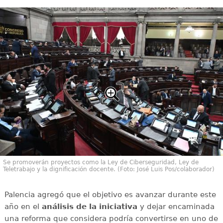
Se promoverán proyectos como la Ley de Ciberseguridad, Ley de
Teletrabajo y la dignificación docente. (Foto: José Luis Pos/colaborador)
Palencia agregó que el objetivo es avanzar durante este
año en el
análisis de la iniciativa
y dejar encaminada
una reforma que considera podría convertirse en uno de