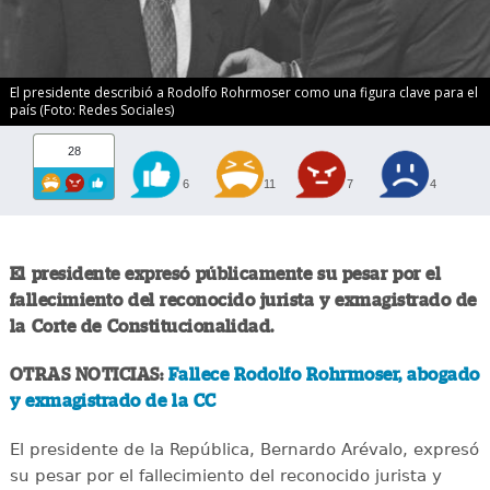
El presidente describió a Rodolfo Rohrmoser como una figura clave para el
país (Foto: Redes Sociales)
28
6
11
7
4
El presidente expresó públicamente su pesar por el
fallecimiento del reconocido jurista y exmagistrado de
la Corte de Constitucionalidad.
OTRAS NOTICIAS:
Fallece Rodolfo Rohrmoser, abogado
y exmagistrado de la CC
El presidente de la República, Bernardo Arévalo, expresó
su pesar por el fallecimiento del reconocido jurista y