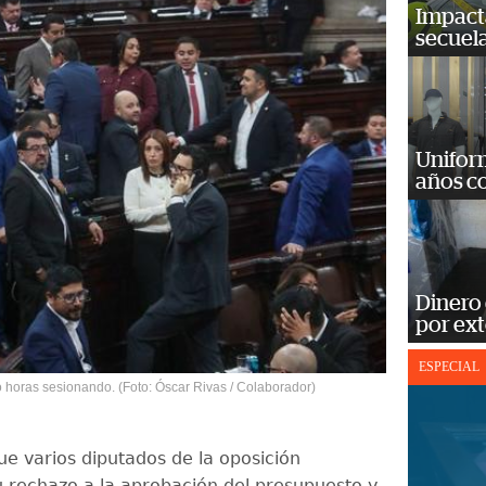
Impact
secuela
Unifor
años c
Dinero
por ext
ESPECIAL
 horas sesionando. (Foto: Óscar Rivas / Colaborador)
ue varios diputados de la oposición
 rechazo a la aprobación del presupuesto y