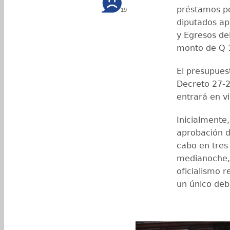
préstamos po
19
diputados ap
y Egresos del
monto de Q 1
El presupues
Decreto 27-20
entrará en v
Inicialmente,
aprobación d
cabo en tres
medianoche, 
oficialismo r
un único deb