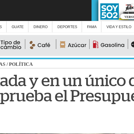
VERS
S
GUATE
DINERO
DEPORTES
FAMA
VIDA Y ESTILO
AS
/
POLÍTICA
da y en un único 
prueba el Presupu