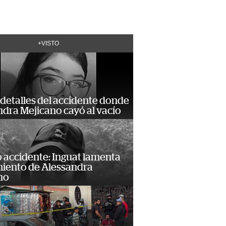
+VISTO
detalles del accidente donde
dra Mejicano cayó al vacío
 accidente: Inguat lamenta
miento de Alessandra
no