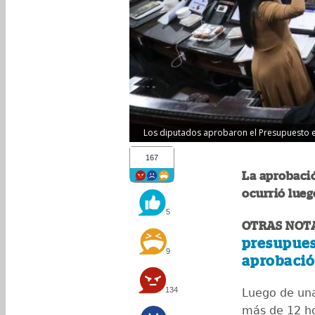
Los diputados aprobaron el Presupuesto e
167
La aprobació
ocurrió luego
5
OTRAS NOTA
presupuest
9
aprobaci
134
Luego de una
más de 12 ho