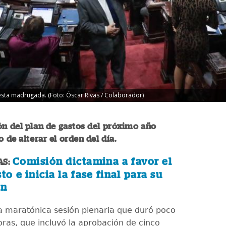
sta madrugada. (Foto: Óscar Rivas / Colaborador)
n del plan de gastos del próximo año
 de alterar el orden del día.
Comisión dictamina a favor el
S:
o e inicia la fase final para su
ón
 maratónica sesión plenaria que duró poco
ras, que incluyó la aprobación de cinco