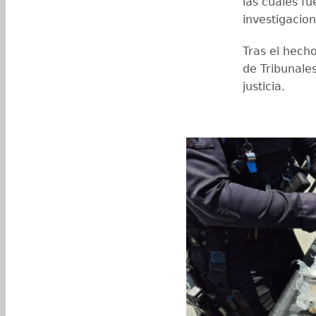
las cuales fu
investigacio
Tras el hecho
de Tribunale
justicia.