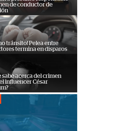
imen de conductor de
ión
no tránsito! Pelea entre
tores termina en disparos
 sabe acerca del crimen
el influencer César
um?