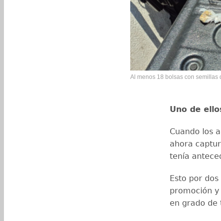
Al menos 18 bolsas con semillas 
Uno de ell
Cuando los ag
ahora captur
tenía anteced
Esto por dos 
promoción y
en grado de