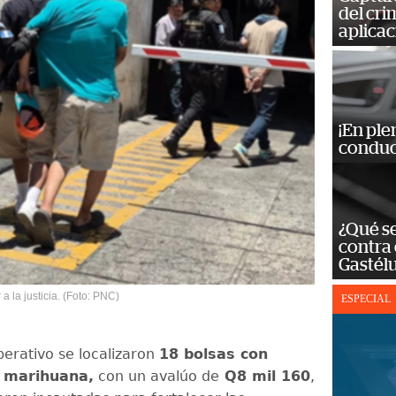
del cr
aplicac
¡En ple
conduc
¿Qué se
contra 
Gastél
 la justicia. (Foto: PNC)
ESPECIAL
perativo se localizaron
18 bolsas con
e marihuana,
con un avalúo de
Q8 mil 160
,