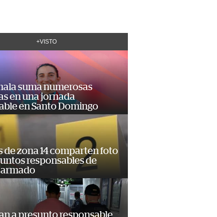
+VISTO
ala suma numerosas
as en una jornada
dable en Santo Domingo
s de zona 14 comparten foto
suntos responsables de
 armado
an a presunto responsable