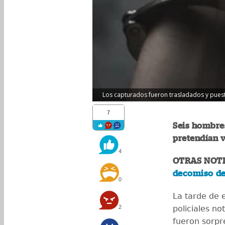
Los capturados fueron trasladados y puestos 
7
Seis hombre
pretendían 
4
OTRAS NOTI
decomiso de 
0
La tarde de 
2
policiales no
fueron sorpr