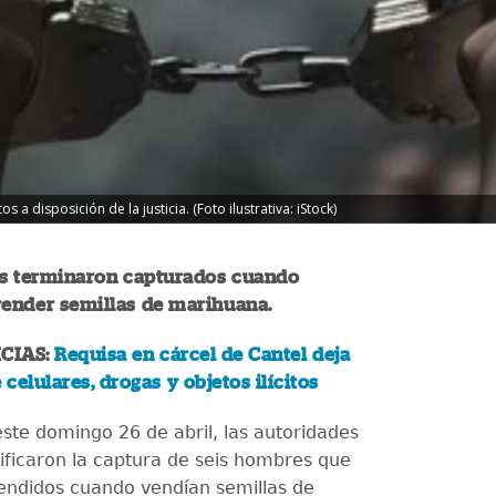
a disposición de la justicia. (Foto ilustrativa: iStock)
s terminaron capturados cuando
vender semillas de marihuana.
CIAS:
Requisa en cárcel de Cantel deja
celulares, drogas y objetos ilícitos
este domingo 26 de abril, las autoridades
tificaron la captura de seis hombres que
endidos cuando vendían semillas de