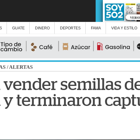
VERS
S
GUATE
DINERO
DEPORTES
FAMA
VIDA Y ESTILO
AS
/
ALERTAS
 vender semillas d
y terminaron capt