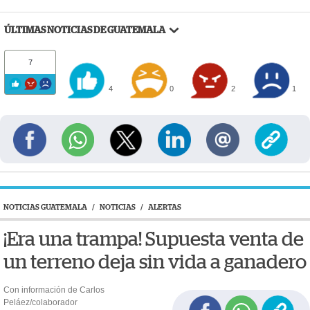
ÚLTIMAS NOTICIAS DE GUATEMALA
7
4
0
2
1
NOTICIAS GUATEMALA
/
NOTICIAS
/
ALERTAS
¡Era una trampa! Supuesta venta de
un terreno deja sin vida a ganadero
Con información de Carlos
Peláez/colaborador