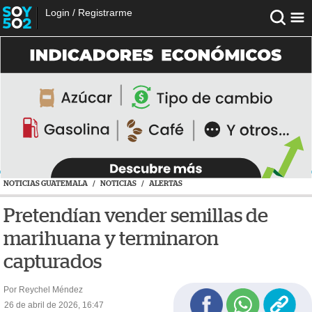
Login
/
Registrarme
NOTICIAS GUATEMALA
/
NOTICIAS
/
ALERTAS
Pretendían vender semillas de
marihuana y terminaron
capturados
Por Reychel Méndez
26 de abril de 2026, 16:47