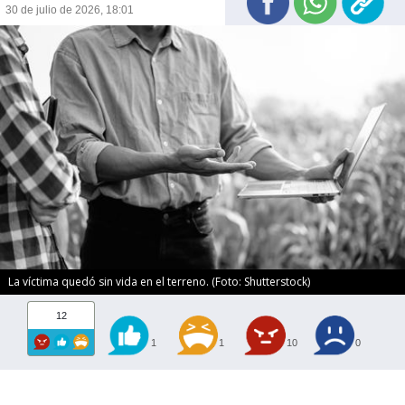
30 de julio de 2026, 18:01
La víctima quedó sin vida en el terreno. (Foto: Shutterstock)
12
1
1
10
0