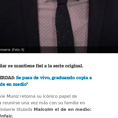
iserie. (Foto: X)
iar se mantiene fiel a la serie original.
IERDAS:
Se pasa de vivo, graduando copia a
 de en medio"
nkie Muniz retoma su icónico papel de
 reunirse una vez más con su familia en
niserie titulada
Malcolm el de en medio:
Unfair.