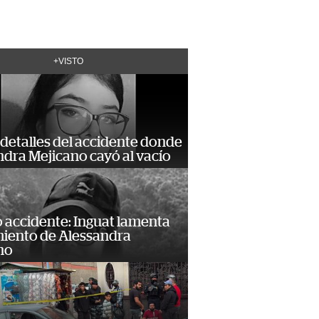
+VISTO
detalles del accidente donde
dra Mejicano cayó al vacío
 accidente: Inguat lamenta
miento de Alessandra
no