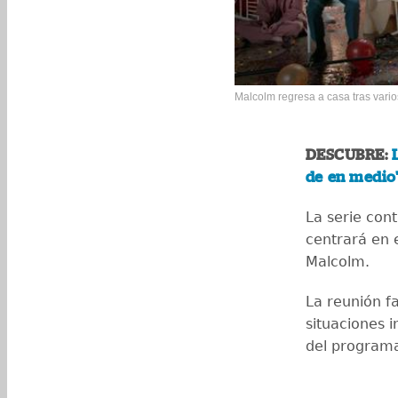
Malcolm regresa a casa tras vario
DESCUBRE:
de en medio
La serie con
centrará en e
Malcolm.
La reunión fa
situaciones 
del programa