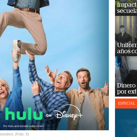
Impact
secuela
Unifor
años c
Dinero
por ext
ESPECIAL
isodios. (Foto: X)