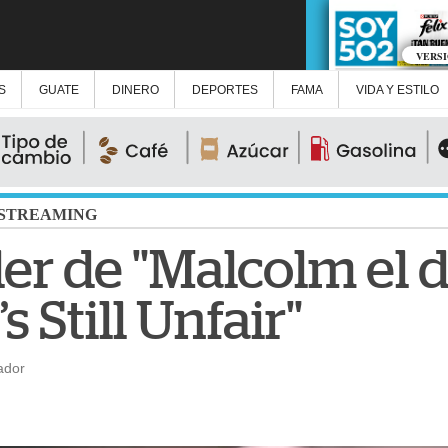
VERS
S
GUATE
DINERO
DEPORTES
FAMA
VIDA Y ESTILO
STREAMING
ler de "Malcolm el 
s Still Unfair"
ador