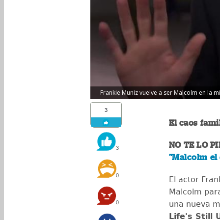
Frankie Muniz vuelve a ser Malcolm en la min
3
El caos famil
NO TE LO P
3
"Malcolm el
0
El actor Fra
Malcolm para
0
una nueva mi
Life's Still 