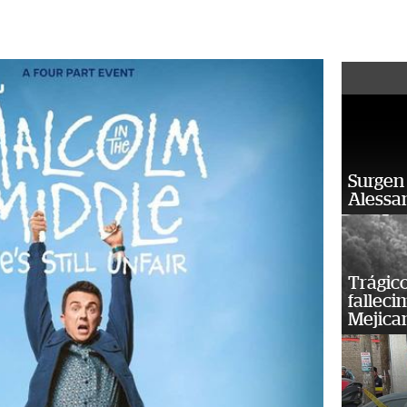
Surgen 
Alessan
Trágico
falleci
Mejica