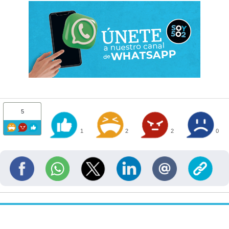
5
1
2
2
0