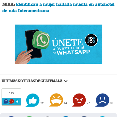
MIRA:
Identifican a mujer hallada muerta en autohotel
de ruta Interamericana
ÚLTIMAS NOTICIAS DE GUATEMALA
145
22
14
27
82