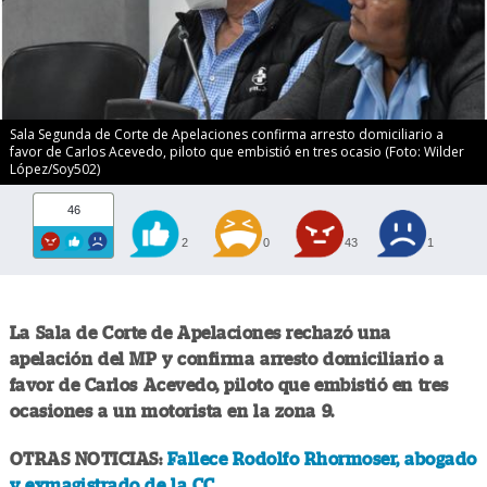
Sala Segunda de Corte de Apelaciones confirma arresto domiciliario a
favor de Carlos Acevedo, piloto que embistió en tres ocasio (Foto: Wilder
López/Soy502)
46
2
0
43
1
La Sala de Corte de Apelaciones rechazó una
apelación del MP y confirma arresto domiciliario a
favor de Carlos Acevedo, piloto que embistió en tres
ocasiones a un motorista en la zona 9.
OTRAS NOTICIAS:
Fallece Rodolfo Rhormoser, abogado
y exmagistrado de la CC