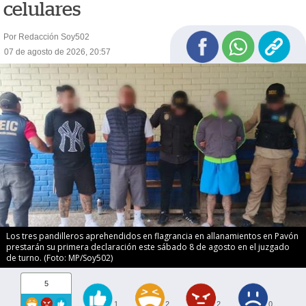
celulares
Por Redacción Soy502
07 de agosto de 2026, 20:57
Los tres pandilleros aprehendidos en flagrancia en allanamientos en Pavón
prestarán su primera declaración este sábado 8 de agosto en el juzgado
de turno. (Foto: MP/Soy502)
5
1
2
2
0