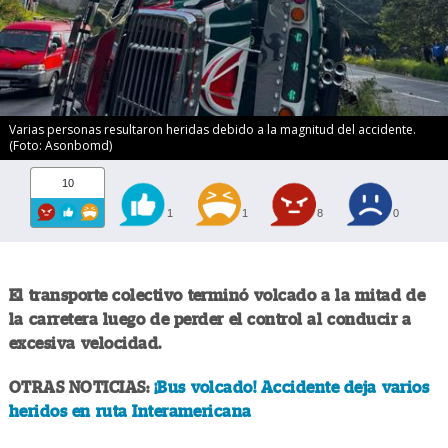
Varias personas resultaron heridas debido a la magnitud del accidente.
(Foto: Asonbomd)
10
1
1
8
0
El transporte colectivo terminó volcado a la mitad de
la carretera luego de perder el control al conducir a
excesiva velocidad.
OTRAS NOTICIAS:
¡Bus volcado! Accidente deja varios
heridos en ruta Interamericana