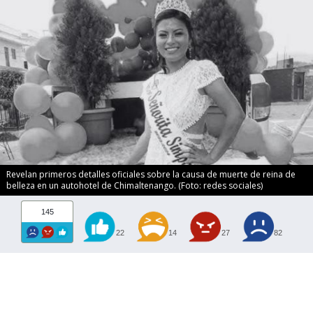
Revelan primeros detalles oficiales sobre la causa de muerte de reina de
belleza en un autohotel de Chimaltenango. (Foto: redes sociales)
145
22
14
27
82