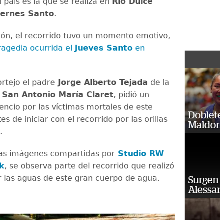
l país es la que se realiza en
Río Dulce
iernes Santo
.
ión, el recorrido tuvo un momento emotivo,
ragedia ocurrida el
Jueves Santo
en
rtejo el padre
Jorge Alberto Tejada
de la
e
San Antonio María Claret
, pidió un
encio por las víctimas mortales de este
Doblet
s de iniciar con el recorrido por las orillas
Maldon
e.
las imágenes compartidas por
Studio RW
k
, se observa parte del recorrido que realizó
or las aguas de este gran cuerpo de agua.
Surgen 
Alessan