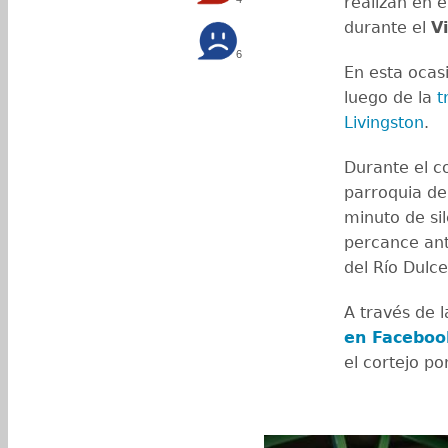
realizan en e
durante el
V
6
En esta ocas
luego de la
t
Livingston
.
Durante el co
parroquia d
minuto de sil
percance ante
del Río Dulc
A través de 
en Faceboo
el cortejo p