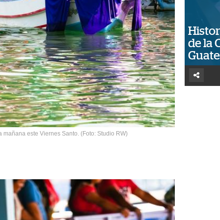
Histor
de la 
Guat
 la mañana este Viernes Santo. (Foto: Studio RW)