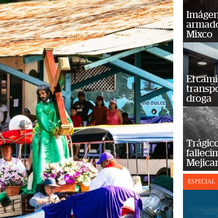
Imágene
armado
Mixco
El cam
transp
droga
Trágico
falleci
Mejica
ESPECIAL