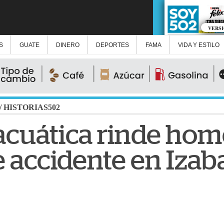
VERS
S
GUATE
DINERO
DEPORTES
FAMA
VIDA Y ESTILO
/
HISTORIAS502
acuática rinde hom
 accidente en Izab