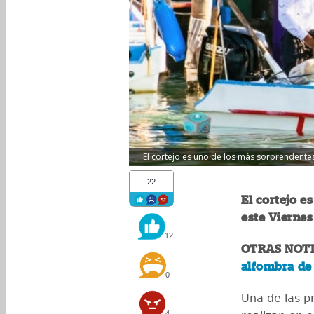
El cortejo es uno de los más sorprendente
22
El cortejo e
este Viernes
12
OTRAS NOTI
alfombra de
0
Una de las p
4