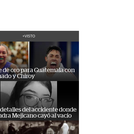
+VISTO
e de oro para Guatemala con
ado y Chiroy
detalles del accidente donde
dra Mejicano cayó al vacío