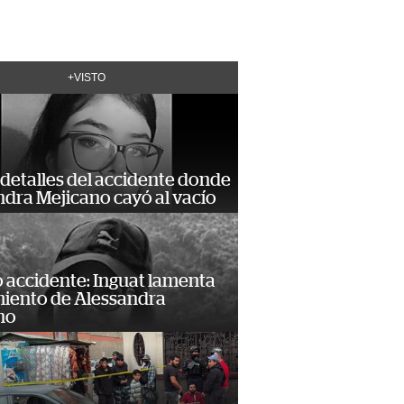
+VISTO
detalles del accidente donde
dra Mejicano cayó al vacío
 accidente: Inguat lamenta
miento de Alessandra
no