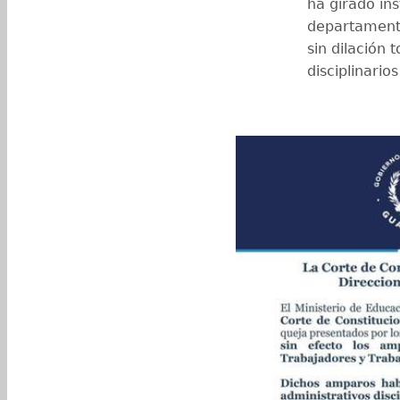
ha girado in
departamenta
sin dilación 
disciplinario