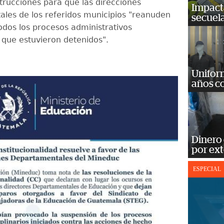
strucciones para que las direcciones
Impact
les de los referidos municipios "reanuden
secuela
todos los procesos administrativos
s que estuvieron detenidos".
Unifor
años c
Dinero
por ext
ESPECIAL