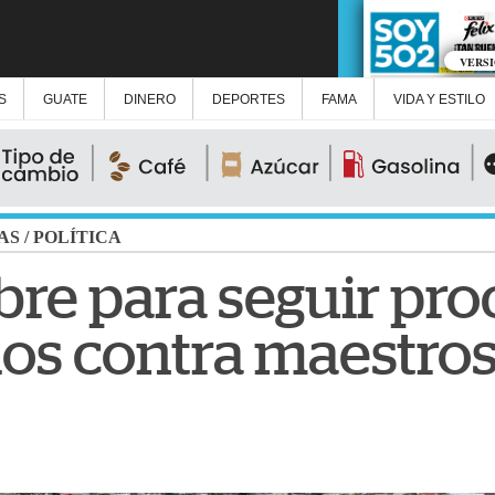
VERS
S
GUATE
DINERO
DEPORTES
FAMA
VIDA Y ESTILO
AS
/
POLÍTICA
ibre para seguir pr
ios contra maestro