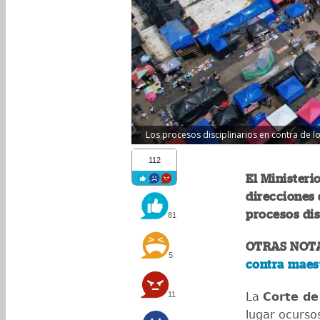
Los procesos disciplinarios en contra de l
112
El Ministeri
direcciones
procesos dis
81
OTRAS NOT
5
contra maest
11
La
Corte de
lugar ocurso