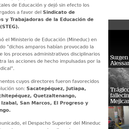
les de Educación y dejó sin efecto los
rgados a favor del
Sindicato de
s y Trabajadoras de la Educación de
(STEG).
ó el Ministerio de Educación (Mineduc) en
do "dichos amparos habían provocado la
 los procesos administrativos disciplinarios
Surgen 
ntra las acciones de hecho impulsadas por la
Alessan
dical".
entos cuyos directores fueron favorecidos
olución son:
Sacatepéquez, Jutiapa,
Trágico
falleci
chitepéquez, Quetzaltenango,
Mejica
 Izabal, San Marcos, El Progreso y
ngo.
unicado, el Despacho Superior del Mineduc