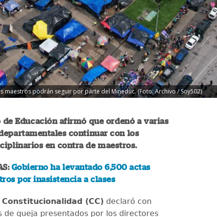
os maestros podrán seguir por parte del Mineduc. (Foto: Archivo / Soy502)
o de Educación afirmó que ordenó a varias
 departamentales continuar con los
ciplinarios en contra de maestros.
AS:
Gobierno ha levantado 6,500 actas
ros por inasistencia a clases
 Constitucionalidad (CC)
declaró con
s de queja presentados por los directores