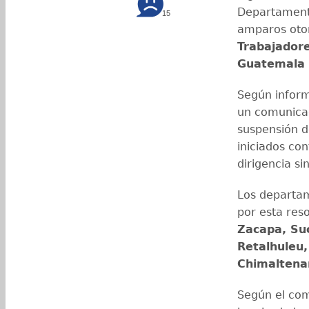
Departamenta
15
amparos oto
Trabajadore
Guatemala 
Según inform
un comunica
suspensión de
iniciados co
dirigencia sin
Los departam
por esta res
Zacapa, Su
Retalhuleu,
Chimaltena
Según el com