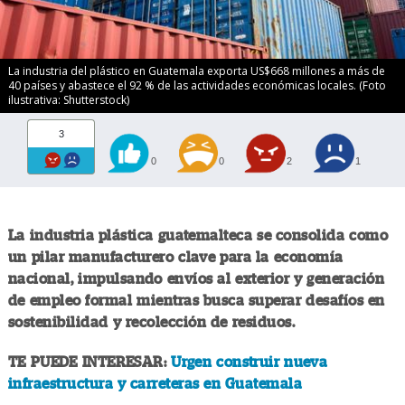
La industria del plástico en Guatemala exporta US$668 millones a más de
40 países y abastece el 92 % de las actividades económicas locales. (Foto
ilustrativa: Shutterstock)
3
0
0
2
1
La industria plástica guatemalteca se consolida como
un pilar manufacturero clave para la economía
nacional, impulsando envíos al exterior y generación
de empleo formal mientras busca superar desafíos en
sostenibilidad y recolección de residuos.
TE PUEDE INTERESAR:
Urgen construir nueva
infraestructura y carreteras en Guatemala