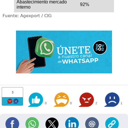
Abastecimiento mercado
92%
interno
Fuente: Agexport / CIG
3
0
0
2
1