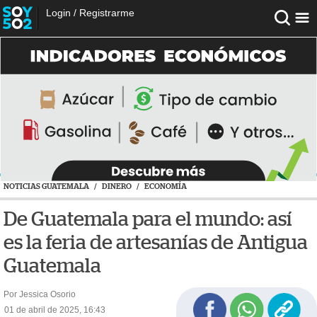
Login
/
Registrarme
NOTICIAS GUATEMALA
/
DINERO
/
ECONOMÍA
De Guatemala para el mundo: así
es la feria de artesanías de Antigua
Guatemala
Por Jessica Osorio
01 de abril de 2025, 16:43