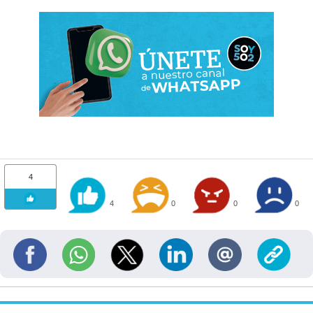
4
4
0
0
0