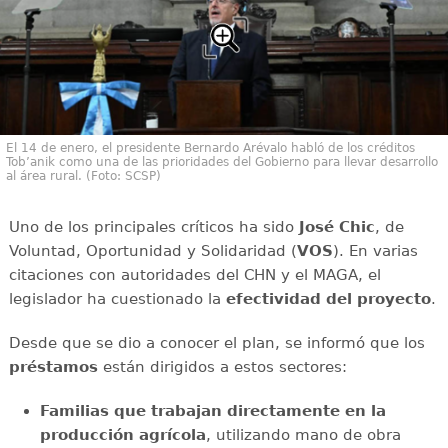
El 14 de enero, el presidente Bernardo Arévalo habló de los créditos
Tob’anik como una de las prioridades del Gobierno para llevar desarrollo
al área rural. (Foto: SCSP)
Uno de los principales críticos ha sido
José Chic
, de
Voluntad, Oportunidad y Solidaridad (
VOS
). En varias
citaciones con autoridades del CHN y el MAGA, el
legislador ha cuestionado la
efectividad del proyecto
.
Desde que se dio a conocer el plan, se informó que los
préstamos
están dirigidos a estos sectores:
Familias que trabajan directamente en la
producción agrícola
, utilizando mano de obra