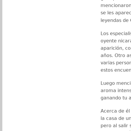
mencionaron 
se les apare
leyendas de
Los especial
oyente nicar
aparición, c
años. Otro a
varias perso
estos encuen
Luego mencio
aroma intenso
ganando tu a
Acerca de él
la casa de u
pero al salir