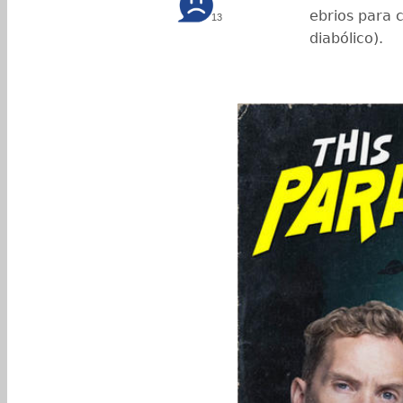
ebrios para c
13
diabólico).