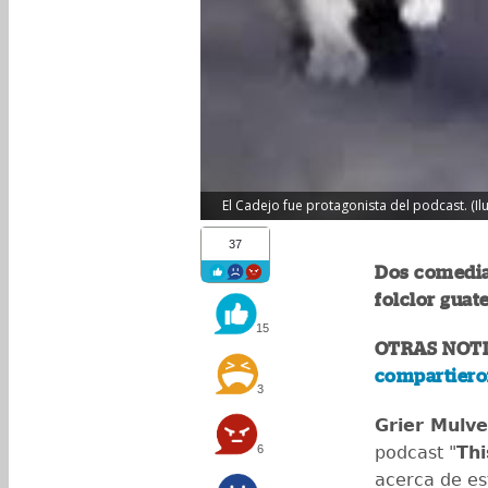
El Cadejo fue protagonista del podcast. (I
37
Dos comedia
folclor guat
15
OTRAS NOTI
compartiero
3
Grier Mulv
6
podcast "
Thi
acerca de e