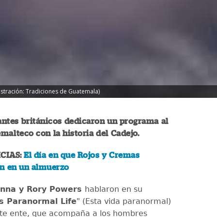
lustración: Tradiciones de Guatemala)
ntes británicos dedicaron un programa al
emalteco con la historia del Cadejo.
CIAS:
El día en que Rojos y Cremas
n en un almuerzo
enna y Rory Powers
hablaron en su
s Paranormal Life
" (Esta vida paranormal)
ste ente, que acompaña a los hombres