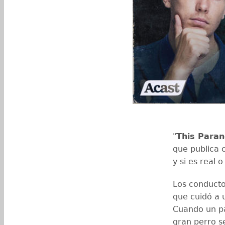
"
This Paran
que publica 
y si es real 
Los conducto
que cuidó a 
Cuando un pa
gran perro s