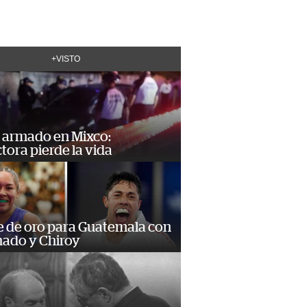
+VISTO
 armado en Mixco:
ora pierde la vida
e de oro para Guatemala con
ado y Chiroy