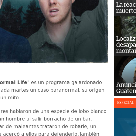
La reac
muerte
Localiz
desapar
monta
ormal Life
" es un programa galardonado
Anunci
cada martes un caso paranormal, su origen
Guatem
o un mito.
ESPECIAL
res hablaron de una especie de lobo blanco
un hombre al salir borracho de un bar.
r de maleantes trataron de robarle, un
e acercó a ellos para defenderlo.También