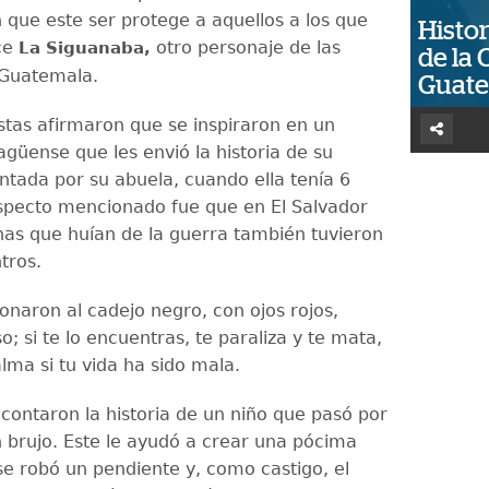
que este ser protege a aquellos a los que
Histor
ce
otro personaje de las
La Siguanaba,
de la 
 Guatemala.
Guat
istas afirmaron que se inspiraron en un
agüense que les envió la historia de su
ontada por su abuela, cuando ella tenía 6
specto mencionado fue que en El Salvador
nas que huían de la guerra también tuvieron
tros.
naron al cadejo negro, con ojos rojos,
; si te lo encuentras, te paraliza y te mata,
lma si tu vida ha sido mala.
 contaron la historia de un niño que pasó por
n brujo. Este le ayudó a crear una pócima
 se robó un pendiente y, como castigo, el