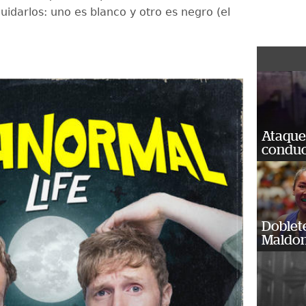
uidarlos: uno es blanco y otro es negro (el
Ataque
conduct
Doblet
Maldon