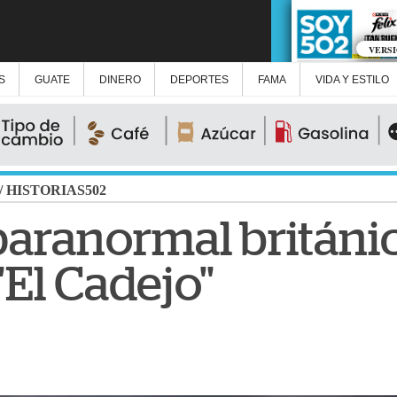
VERS
S
GUATE
DINERO
DEPORTES
FAMA
VIDA Y ESTILO
/
HISTORIAS502
aranormal británi
"El Cadejo"