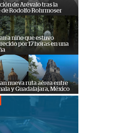
ción de Arévalo tras la
 de Rodolfo Rohrmoser
an a niño que estuvo
ecido por 17 horas en una
ña
an nueva ruta aérea entre
ala y Guadalajara, México