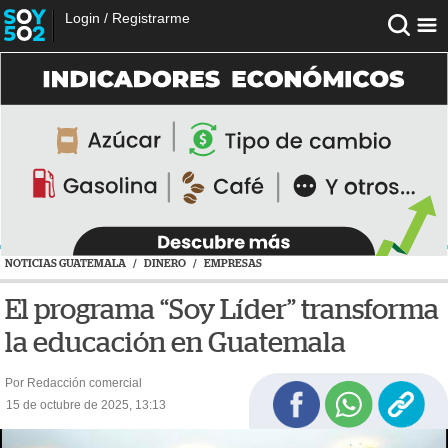
Login
/
Registrarme
NOTICIAS GUATEMALA
/
DINERO
/
EMPRESAS
El programa “Soy Líder” transforma
la educación en Guatemala
Por Redacción comercial
15 de octubre de 2025, 13:13