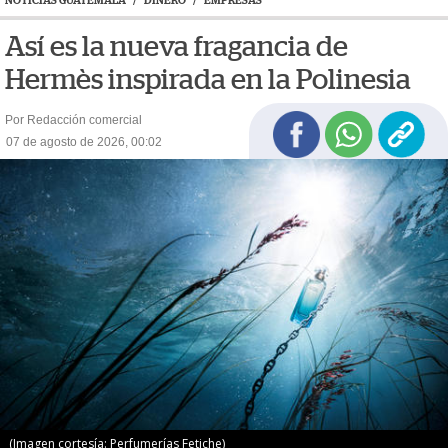
NOTICIAS GUATEMALA
/
DINERO
/
EMPRESAS
Así es la nueva fragancia de
Hermès inspirada en la Polinesia
Por Redacción comercial
07 de agosto de 2026, 00:02
(Imagen cortesía: Perfumerías Fetiche)