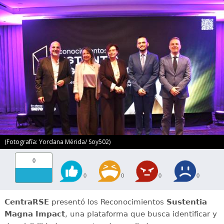
(Fotografía: Yordana Mérida/ Soy502)
0
0
0
0
0
CentraRSE
presentó los Reconocimientos
Sustentia
Magna Impact
, una plataforma que busca identificar y