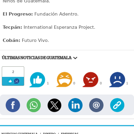
Niños de Guatemala.
El Progreso:
Fundación Adentro.
Tecpán:
International Esperanza Project.
Cobán:
Futuro Vivo.
ÚLTIMAS NOTICIAS DE GUATEMALA
2
1
0
0
1