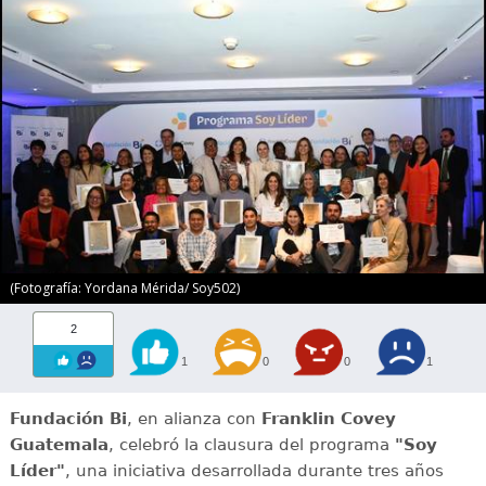
(Fotografía: Yordana Mérida/ Soy502)
2
1
0
0
1
Fundación Bi
, en alianza con
Franklin Covey
Guatemala
, celebró la clausura del programa
"Soy
Líder"
, una iniciativa desarrollada durante tres años