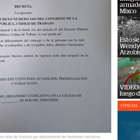
armado
Mixco
Esto se
Wendy 
Arzobi
VIDEO: 
luego d
ESPECIAL
s días de licencia por fallecimiento de familiares cercanos.