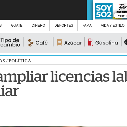
VERS
S
GUATE
DINERO
DEPORTES
FAMA
VIDA Y ESTILO
AS
/
POLÍTICA
mpliar licencias la
iar