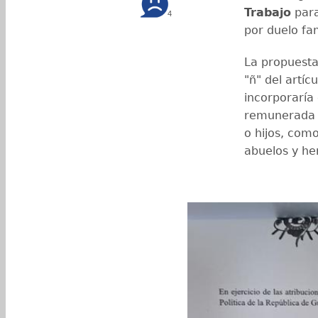
Trabajo
para
4
por duelo fam
La propuesta 
"ñ" del artíc
incorporaría 
remunerada e
o hijos, como
abuelos y h