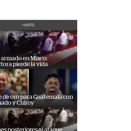
+VISTO
 armado en Mixco:
ora pierde la vida
e de oro para Guatemala con
ado y Chiroy
s posteriores al ataque