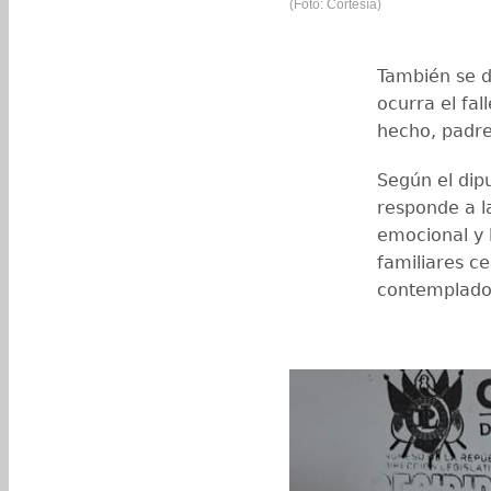
(Foto: Cortesía)
También se d
ocurra el fa
hecho, padre
Según el dipu
responde a l
emocional y 
familiares c
contemplados