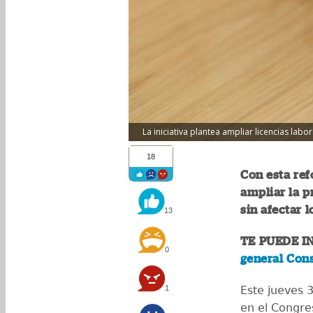
La iniciativa plantea ampliar licencias labo
18
Con esta ref
ampliar la 
sin afectar l
13
TE PUEDE I
0
general Con
1
Este jueves 3
en el Congr