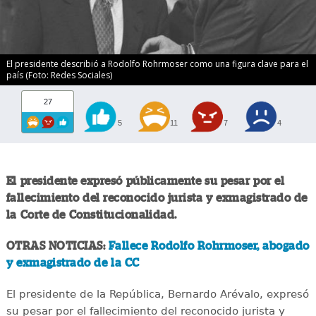
El presidente describió a Rodolfo Rohrmoser como una figura clave para el
país (Foto: Redes Sociales)
27
5
11
7
4
El presidente expresó públicamente su pesar por el
fallecimiento del reconocido jurista y exmagistrado de
la Corte de Constitucionalidad.
OTRAS NOTICIAS:
Fallece Rodolfo Rohrmoser, abogado
y exmagistrado de la CC
El presidente de la República, Bernardo Arévalo, expresó
su pesar por el fallecimiento del reconocido jurista y