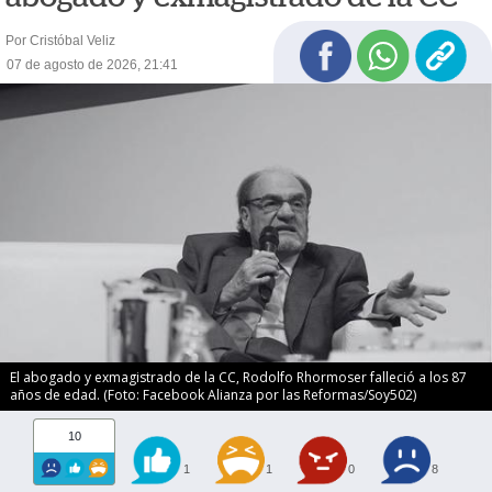
Por Cristóbal Veliz
07 de agosto de 2026, 21:41
El abogado y exmagistrado de la CC, Rodolfo Rhormoser falleció a los 87
años de edad. (Foto: Facebook Alianza por las Reformas/Soy502)
10
1
1
0
8