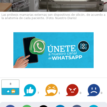
Las prótesis mamarias externas son dispositivos de silicón, de acuerdo a
la anatomía de cada paciente. (Foto: Nuestro Diario)
8
7
1
0
0