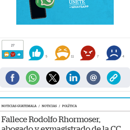
27
5
11
7
4
NOTICIAS GUATEMALA
/
NOTICIAS
/
POLÍTICA
Fallece Rodolfo Rhormoser,
abogado y exmagistrado de la CC