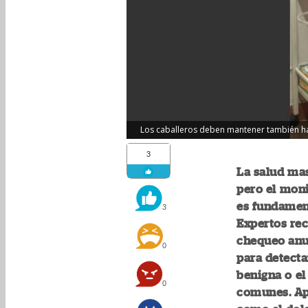
Los caballeros deben mantener también há
3
La salud ma
pero el moni
es fundament
3
Expertos re
chequeo anua
0
para detecta
benigna o el
0
comunes. Apr