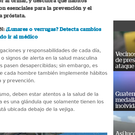
r al orinar, y descubra qué hábitos
on esenciales para la prevención y el
a próstata.
N:
¿Lunares o verrugas? Detecta cambios
do ir al médico
igaciones y responsabilidades de cada día,
Vecino
 o signos de alerta en la salud masculina
de pre
s pasen desapercibidas; sin embargo, es
ataque
ue cada hombre también implemente hábitos
 y prevención.
Guatem
smo, deben estar atentos a la salud de la
medall
ta es una glándula que solamente tienen los
inolvi
tá ubicada debajo de la vejiga.
Así luc