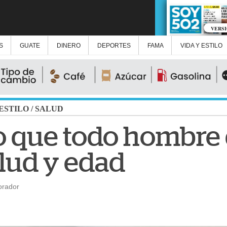
VERS
S
GUATE
DINERO
DEPORTES
FAMA
VIDA Y ESTILO
 ESTILO
/
SALUD
Lo que todo hombre
alud y edad
orador