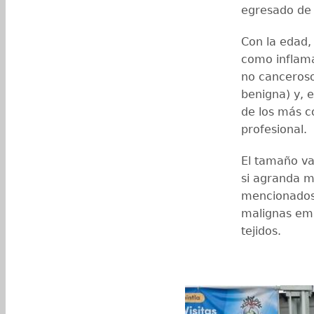
egresado de 
Con la edad,
como inflamac
no canceroso 
benigna) y, 
de los más c
profesional.
El tamaño v
si agranda 
mencionados.
malignas emp
tejidos.