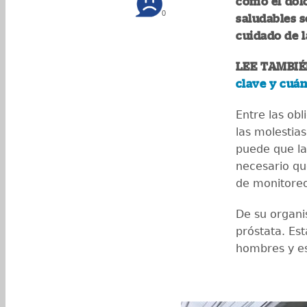
como el dolo
0
saludables s
cuidado de l
LEE TAMBIÉ
clave y cuán
Entre las obl
las molestias
puede que la
necesario q
de monitoreo
De su organi
próstata. Es
hombres y es