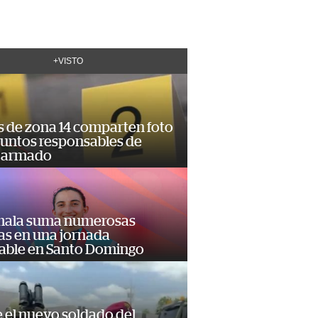
+VISTO
s de zona 14 comparten foto
suntos responsables de
 armado
ala suma numerosas
as en una jornada
dable en Santo Domingo
e el nuevo soldado del