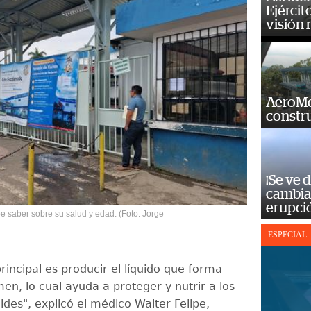
Ejércit
visión
AeroMet
constr
¡Se ve 
cambia 
erupci
e saber sobre su salud y edad. (Foto: Jorge
ESPECIAL
rincipal es producir el líquido que forma
en, lo cual ayuda a proteger y nutrir a los
des", explicó el médico Walter Felipe,