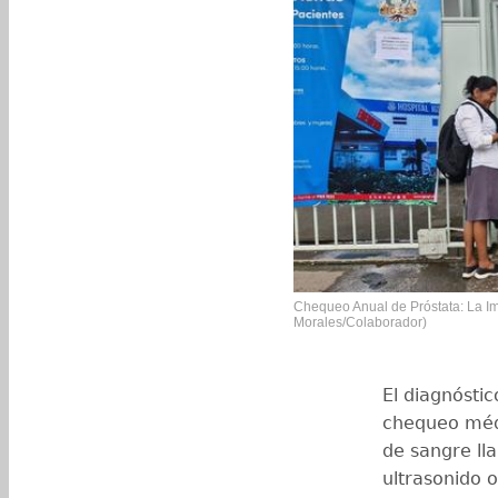
Chequeo Anual de Próstata: La Im
Morales/Colaborador)
El diagnósti
chequeo médi
de sangre l
ultrasonido 