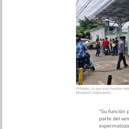
Próstata: Lo que todo hombre deb
Morales/Colaborador)
"Su función p
parte del sem
espermatozoi