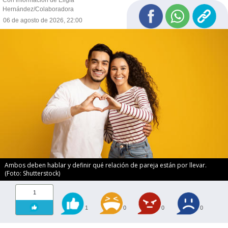
Hernández/Colaboradora
06 de agosto de 2026, 22:00
Ambos deben hablar y definir qué relación de pareja están por llevar.
(Foto: Shutterstock)
1
1
0
0
0