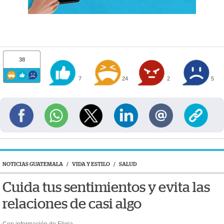
38
7
24
2
5
NOTICIAS GUATEMALA
/
VIDA Y ESTILO
/
SALUD
Cuida tus sentimientos y evita las
relaciones de casi algo
Con información de Eligia