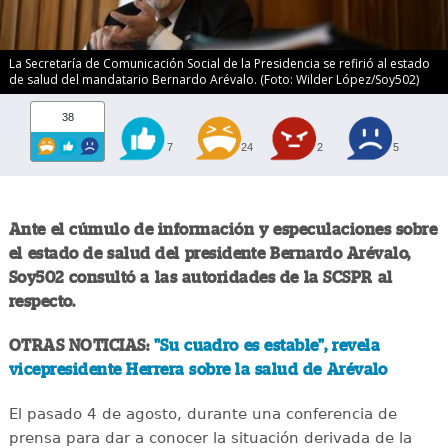
La Secretaría de Comunicación Social de la Presidencia se refirió al estado
de salud del mandatario Bernardo Arévalo. (Foto: Wilder López/Soy502)
38
7
24
2
5
Ante el cúmulo de información y especulaciones sobre
el estado de salud del presidente Bernardo Arévalo,
Soy502 consultó a las autoridades de la SCSPR al
respecto.
OTRAS NOTICIAS:
"Su cuadro es estable", revela
vicepresidente Herrera sobre la salud de Arévalo
El pasado 4 de agosto, durante una conferencia de
prensa para dar a conocer la situación derivada de la