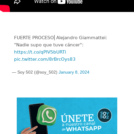
FUERTE PROCESO⎜Alejandro Giammattei:
"Nadie supo que tuve cáncer":
https://t.co/qPlVSbURTi
pic.twitter.com/8rBrcOys83
— Soy 502 (@soy_502)
January 8, 2024