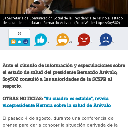
La Secretaría de Comunicación Social de la Presidencia se refirió al estado
de salud del mandatario Bernardo Arévalo. (Foto: Wilder López/Soy502)
38
7
24
2
5
Ante el cúmulo de información y especulaciones sobre
el estado de salud del presidente Bernardo Arévalo,
Soy502 consultó a las autoridades de la SCSPR al
respecto.
OTRAS NOTICIAS:
"Su cuadro es estable", revela
vicepresidente Herrera sobre la salud de Arévalo
El pasado 4 de agosto, durante una conferencia de
prensa para dar a conocer la situación derivada de la