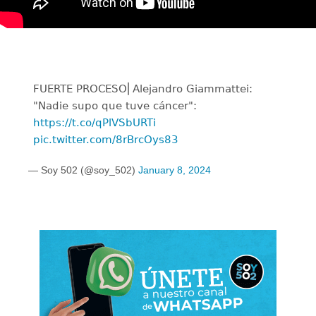
FUERTE PROCESO⎜Alejandro Giammattei:
"Nadie supo que tuve cáncer":
https://t.co/qPlVSbURTi
pic.twitter.com/8rBrcOys83
— Soy 502 (@soy_502)
January 8, 2024