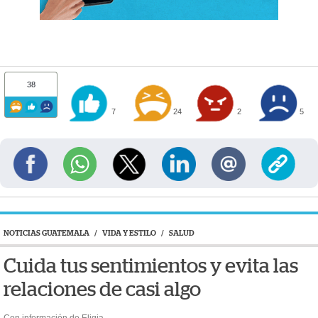
38
7
24
2
5
NOTICIAS GUATEMALA
/
VIDA Y ESTILO
/
SALUD
Cuida tus sentimientos y evita las
relaciones de casi algo
Con información de Eligia