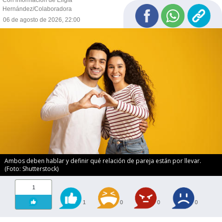
Hernández/Colaboradora
06 de agosto de 2026, 22:00
Ambos deben hablar y definir qué relación de pareja están por llevar.
(Foto: Shutterstock)
1
1
0
0
0