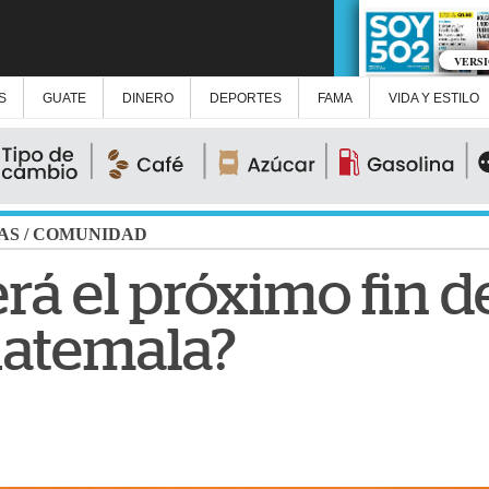
VERS
S
GUATE
DINERO
DEPORTES
FAMA
VIDA Y ESTILO
AS
/
COMUNIDAD
rá el próximo fin 
uatemala?