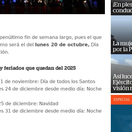
¡En ple
conduc
l penúltimo fin de semana largo, pues el que
La muj
timo será el del
lunes 20 de octubre,
Día
por la 
ión.
y feriados que quedan del 2025
Así luc
1 de noviembre: Día de todos los Santos
Ejércit
visión
es 24 de diciembre desde medio día: Noche
ESPECIAL
25 de diciembre: Navidad
es 31 de diciembre desde medio día: Noche