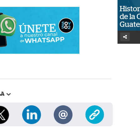
Histor
de la 
Guat
LA