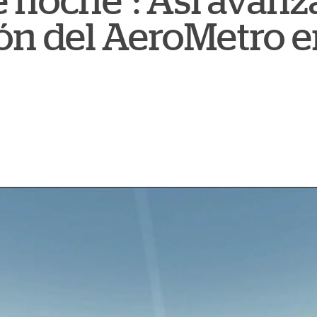
e noche": Así avanza
ón del AeroMetro e