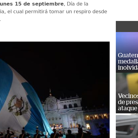
lunes 15 de septiembre
, Día de la
a, el cual permitirá tomar un respiro desde
.
Guatem
medall
inolvi
Vecino
de pre
ataque