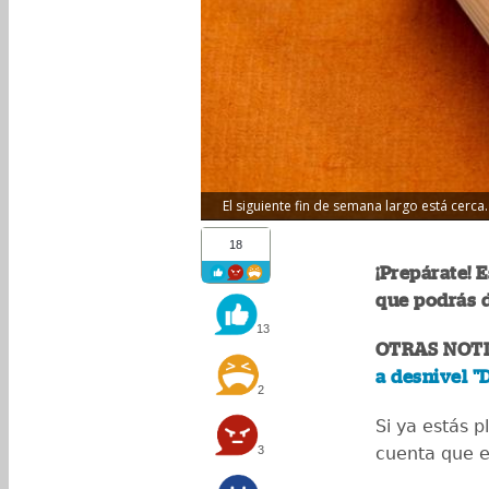
El siguiente fin de semana largo está cerca.
18
¡Prepárate! 
que podrás d
13
OTRAS NOTI
a desnivel "
2
Si ya estás p
3
cuenta que e