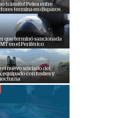
no tránsito! Pelea entre
tores termina en disparos
er que terminó sancionada
PMT en el Periférico
e el nuevo soldado del
o, equipado con fusiles y
 nocturna