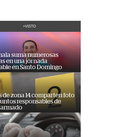
+VISTO
ala suma numerosas
as en una jornada
dable en Santo Domingo
s de zona 14 comparten foto
suntos responsables de
 armado