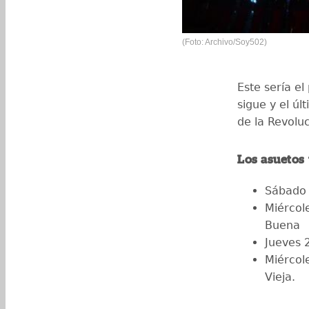
(Foto: Archivo/Soy502)
Este sería e
sigue y el úl
de la Revoluc
Los asuetos 
Sábado 
Miércol
Buena
Jueves 
Miércol
Vieja.