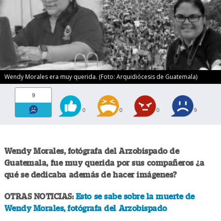
Wendy Morales era muy querida. (Foto: Arquidiócesis de Guatemala)
9
0
0
0
9
Wendy Morales, fotógrafa del Arzobispado de
Guatemala, fue muy querida por sus compañeros ¿a
qué se dedicaba además de hacer imágenes?
OTRAS NOTICIAS:
Esto se sabe sobre la muerte de
Wendy Morales, fotógrafa del Arzobispado