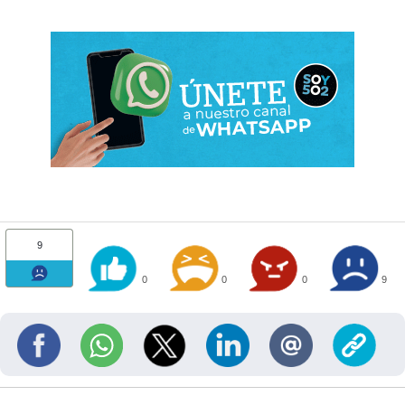
9
0
0
0
9