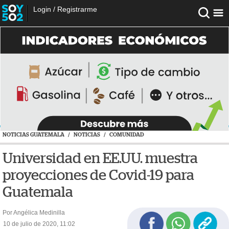
Login
/
Registrarme
NOTICIAS GUATEMALA
/
NOTICIAS
/
COMUNIDAD
Universidad en EE.UU. muestra
proyecciones de Covid-19 para
Guatemala
Por Angélica Medinilla
10 de julio de 2020, 11:02