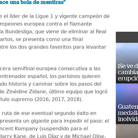
ace una bola de mentiras"
e el líder de la Ligue 1 y vigente campeón de
ampeones europea contra el flamante
a Bundesliga, que viene de eliminar al Real
artos, se presenta como una final
ntre los dos grandes favoritos para levantar
¡Se ve 
rcera semifinal europea consecutiva a las
cambia 
entrenador español, los parisinos quieren
erupci
ndo historia y caminar sobre los pasos del
de Zinédine Zidane, último equipo que logró
título supremo (2016, 2017, 2018).
Guatem
medall
a ruta de ese eventual segundo éxito en
inolvi
presenta un gigante para impedir el paso: el
ncent Kompany (suspendido para el
arry Kane, de Luis Díaz y de Michael Olise,