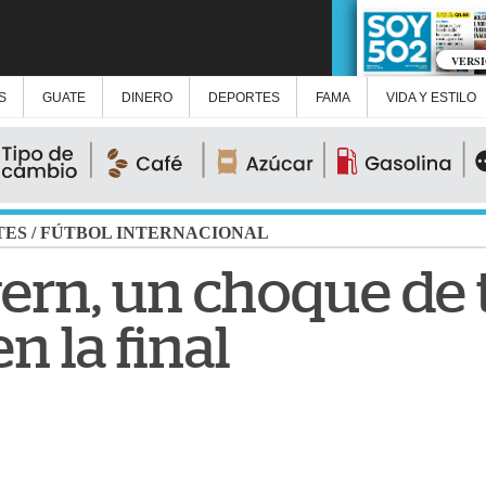
VERS
S
GUATE
DINERO
DEPORTES
FAMA
VIDA Y ESTILO
TES
/
FÚTBOL INTERNACIONAL
ern, un choque de 
n la final