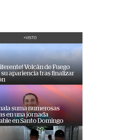
+VISTO
diferente! Volcán de Fuego
su apariencia tras finalizar
ón
ala suma numerosas
as en una jornada
dable en Santo Domingo