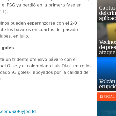
e el PSG ya perdió en la primera fase en
Captur
-1).
del cr
aplicac
isinos pueden esperanzarse con el 2-0
te los bávaros en cuartos del pasado
ubes, en julio.
Vecino
de pre
 goles
ataque
a un tridente ofensivo bávaro con el
el Olise y el colombiano Luis Díaz -entre los
cado 93 goles-, apoyados por la calidad de
a.
Volcán 
erupció
ESPECIAL
er.com/Sa96yJocBd