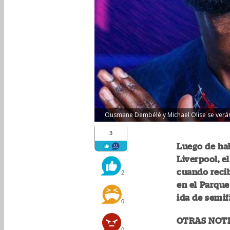
Ousmane Dembélé y Michael Olise se verán l
3
Luego de hab
Liverpool, e
cuando recib
2
en el Parque
ida de semi
0
OTRAS NOTI
0