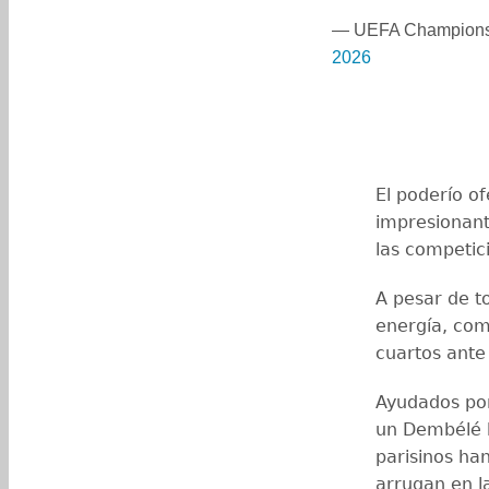
— UEFA Champions
2026
El poderío o
impresionant
las competic
A pesar de to
energía, com
cuartos ante 
Ayudados por
un Dembélé h
parisinos ha
arrugan en l