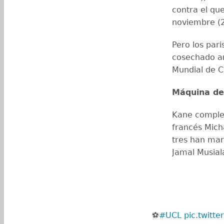
contra el qu
noviembre (2
Pero los par
cosechado an
Mundial de Cl
Máquina de
Kane complet
francés Micha
tres han mar
Jamal Musial
⚽️️
#UCL
pic.twitt