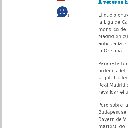
A veces se h
El duelo entr
1
la Liga de C
monarca de l
Madrid en cu
anticipada e
la Orejona.
Para esta te
órdenes del 
seguir hacie
Real Madrid 
revalidar el 
Pero sobre l
Budapest se 
Bayern de Vi
martes), de H