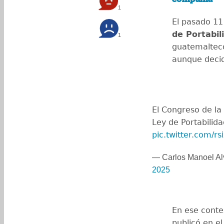
1
El pasado 11
de Portabi
1
guatemaltec
aunque decid
El Congreso de la
Ley de Portabilid
pic.twitter.com/r
— Carlos Manoel Al
2025
En ese conte
publicó en el