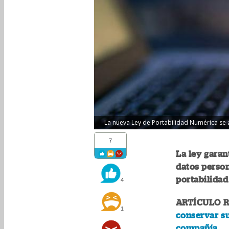
La nueva Ley de Portabilidad Numérica se ap
7
La ley garan
datos person
portabilidad
4
ARTÍCULO 
1
conservar s
compañía