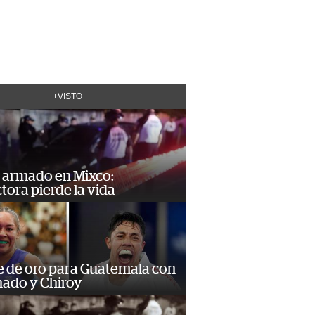
+VISTO
 armado en Mixco:
ora pierde la vida
e de oro para Guatemala con
ado y Chiroy