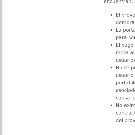
encuentran:
El prov
demoras 
La port
para se
El pago
mora al
usuario
No se p
usuario
portabi
asociad
causa le
No exim
contrac
del pro