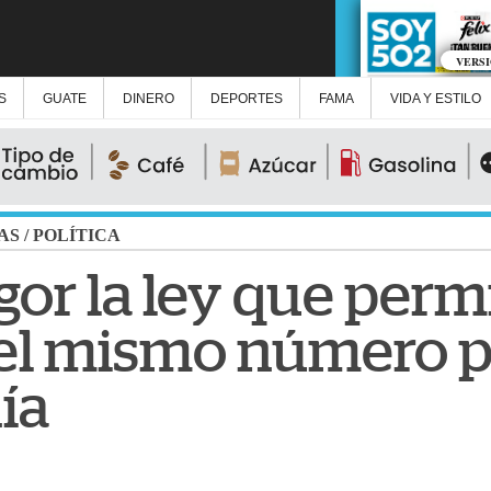
VERS
S
GUATE
DINERO
DEPORTES
FAMA
VIDA Y ESTILO
AS
/
POLÍTICA
gor la ley que perm
 el mismo número 
ía