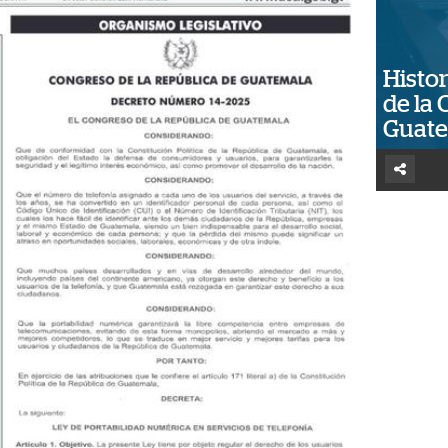
Histor
de la 
Guat