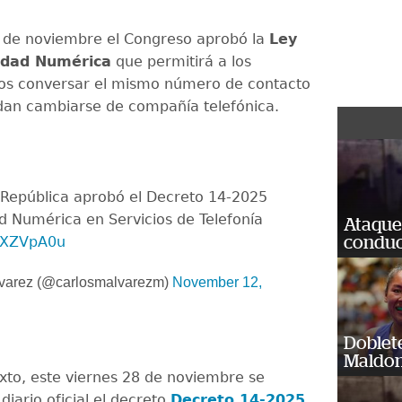
 de noviembre el Congreso aprobó la
Ley
lidad Numérica
que permitirá a los
os conversar el mismo número de contacto
an cambiarse de compañía telefónica.
 República aprobó el Decreto 14-2025
ad Numérica en Servicios de Telefonía
Ataque
siXZVpA0u
conduct
varez (@carlosmalvarezm)
November 12,
Doblet
Maldon
xto, este viernes 28 de noviembre se
 diario oficial el decreto
Decreto 14-2025