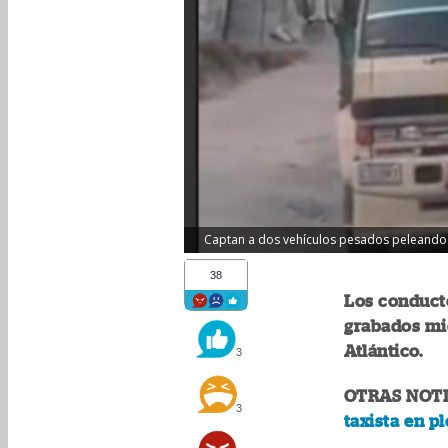
Captan a dos vehículos pesados peleando por
38
Los conduct
grabados mie
Atlántico.
3
OTRAS NOTI
3
taxista en p