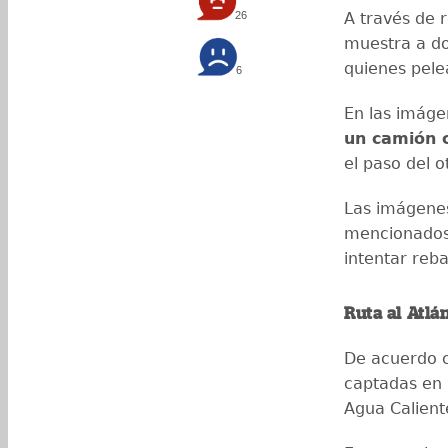
26
A través de 
muestra a d
quienes pele
6
En las imág
un camión 
el paso del o
Las imágenes
mencionados 
intentar reb
Ruta al Atlá
De acuerdo c
captadas en
Agua Calient