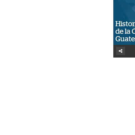
Histor
de la 
Guat