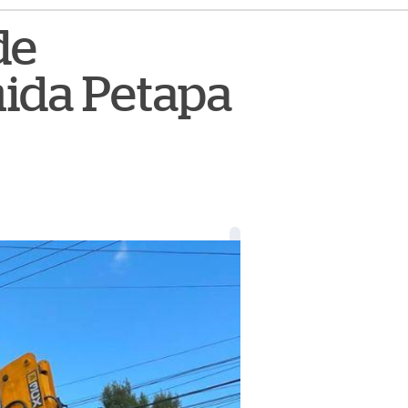
de
nida Petapa