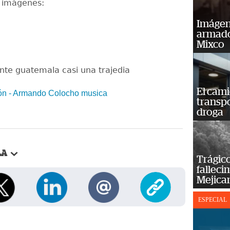
s imágenes:
Imágene
armado
Mixco
nte guatemala casi una trajedia
El cam
ón - Armando Colocho musica
transp
droga
LA
Trágico
falleci
Mejica
ESPECIAL