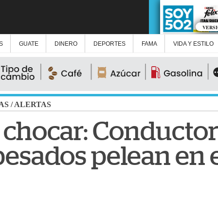
VERS
S
GUATE
DINERO
DEPORTES
FAMA
VIDA Y ESTILO
AS
/
ALERTAS
 chocar: Conductor
esados pelean en e