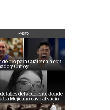
+VISTO
e de oro para Guatemala con
ado y Chiroy
detalles del accidente donde
dra Mejicano cayó al vacío