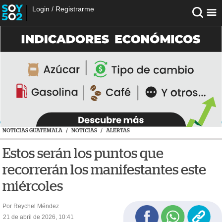
Login
/
Registrarme
NOTICIAS GUATEMALA
/
NOTICIAS
/
ALERTAS
Estos serán los puntos que
recorrerán los manifestantes este
miércoles
Por Reychel Méndez
21 de abril de 2026, 10:41