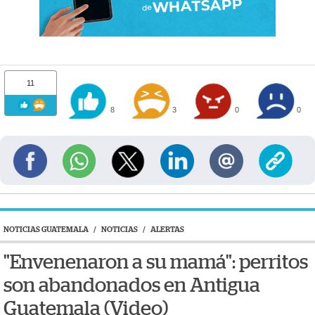
11
8
3
0
0
NOTICIAS GUATEMALA
/
NOTICIAS
/
ALERTAS
"Envenenaron a su mamá": perritos
son abandonados en Antigua
Guatemala (Video)