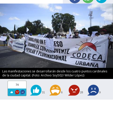
Las manifestaciones se desarrollarán desde los cuatro puntos cardinales
de la ciudad capital. (Foto: Archivo Soy502/ Wilder López)
74
31
6
28
9