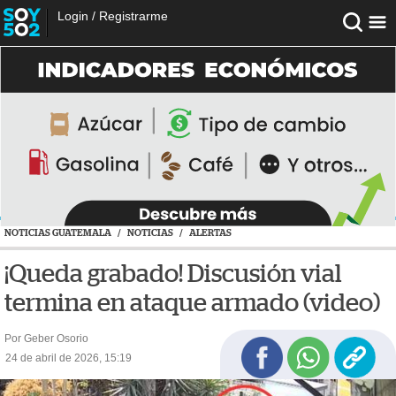
Login
/
Registrarme
NOTICIAS GUATEMALA
/
NOTICIAS
/
ALERTAS
¡Queda grabado! Discusión vial
termina en ataque armado (video)
Por Geber Osorio
24 de abril de 2026, 15:19