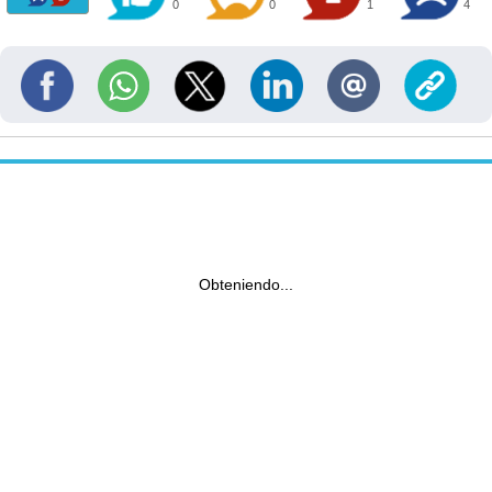
0
0
1
4
Obteniendo...