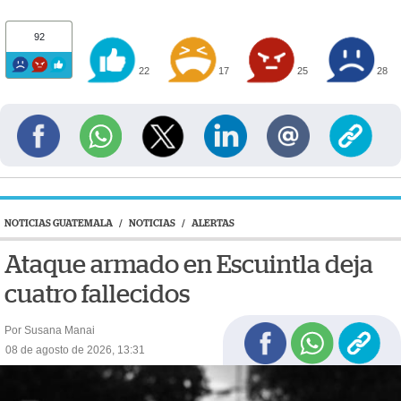
92
22
17
25
28
NOTICIAS GUATEMALA
/
NOTICIAS
/
ALERTAS
Ataque armado en Escuintla deja
cuatro fallecidos
Por Susana Manai
08 de agosto de 2026, 13:31