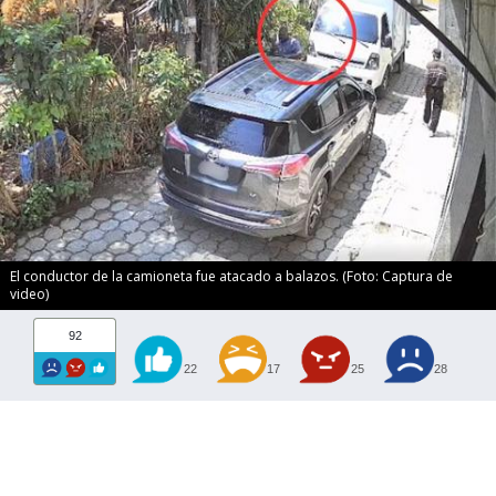
El conductor de la camioneta fue atacado a balazos. (Foto: Captura de
video)
92
22
17
25
28