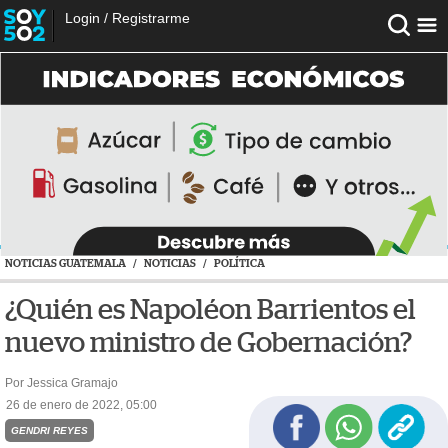
Login
/
Registrarme
NOTICIAS GUATEMALA
/
NOTICIAS
/
POLÍTICA
¿Quién es Napoléon Barrientos el
nuevo ministro de Gobernación?
Por Jessica Gramajo
26 de enero de 2022, 05:00
GENDRI REYES