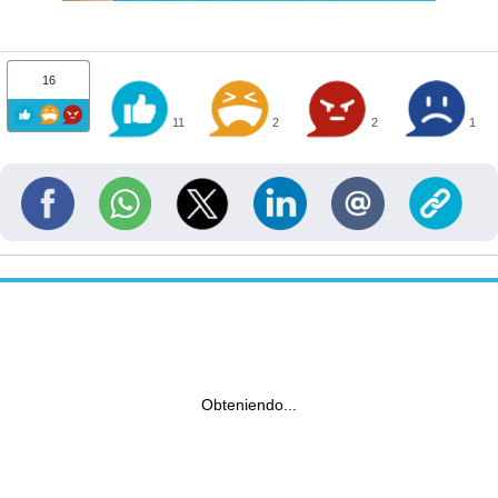
16
11
2
2
1
Obteniendo...